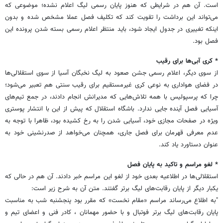
است. آن هم در شرایطی که هنوز پایان رسمی لیگ اعلام نشده؛ موضوعی که
می‌تواند این برداشت را تقویت کند که تکلیف فصل عملا مشخص شده و بدون
اینکه تغییری در جدول ایجاد شود، باید منتظر اعلام رسمی بسته شدن پرونده این
فصل بود.
* کری آبی‌ها برای رقیب
از سوی دیگر، اعلام رسمی جشن صعود به لیگ نخبگان آسیا از سوی استقلالی‌ها
در فضای هواداری به نوعی کری غیرمستقیم برای رقیب سنتی هم تعبیر می‌شود؛
چرا که پرسپولیس با همه تلاش‌هایی که مدیرانش انجام دادند، در جمع تیم‌های
آسیایی فصل آینده جایی ندارد. باشگاه استقلال که پیش از این با انتشار پوستری
ویژه در صفحات مجازی خود، آسیایی شدن را به رخ کشیده بود، ظاهرا با توجه به
عدم معرفی قهرمان برای فصل جاری، همچنان می‌خواهد از صدرنشینی خود به
عنوان دستاورد یاد کند.
* لغو مراسم و تاکید به پایان فصل
استقلالی‌ها در اطلاعیه بعدی خود از لغو این مراسم خبر دادند. آن هم در حالی که
یکبار دیگر از پایان رقابت‌های لیگ برتر گفتند. متن آن به شرح زیر است:
"به اطلاع می‌رساند مراسم «مقام نخست» که مقرر بود پنجشنبه شب به مناسبت
پایان رقابت‌های لیگ برتر فوتبال و با حضور مهمانان ، کادر فنی و اعضای تیم و