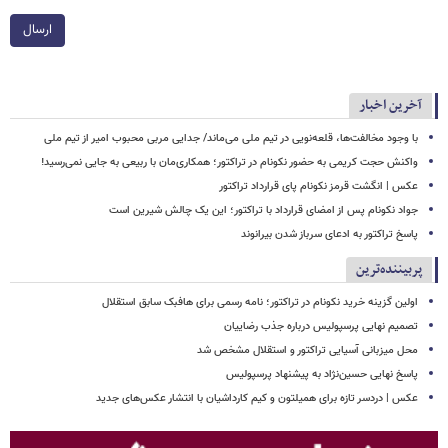
ارسال
آخرین اخبار
با وجود مخالفت‌ها، قلعه‌نویی در تیم ملی می‌ماند/ جدایی مربی محبوب امیر از تیم ملی
واکنش حجت کریمی به حضور نکونام در تراکتور؛ همکاری‌مان با ربیعی به جایی نمی‌رسید!
عکس | انگشت قرمز نکونام پای قرارداد تراکتور
جواد نکونام پس از امضای قرارداد با تراکتور؛ این یک چالش شیرین است
پاسخ تراکتور به ادعای سرباز شدن بیرانوند
پربیننده‌ترین
اولین گزینه خرید نکونام در تراکتور؛ نامه رسمی برای هافبک سابق استقلال
تصمیم نهایی پرسپولیس درباره جذب رضاییان
محل میزبانی آسیایی تراکتور و استقلال مشخص شد
پاسخ نهایی حسین‌نژاد به پیشنهاد پرسپولیس
عکس | دردسر تازه برای همیلتون و کیم کارداشیان با انتشار عکس‌های جدید