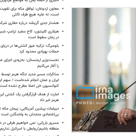
اخباری از حمله یمن به مواضع مزدوران
معاون اردوغان: توافق مکه برای تقویت 
است، نه علیه هیچ طرف ثالثی
هشدار جدی گرینلند درباره حفاری شرکت
هیلاری کلینتون: کاخ سفید ترامپ شبی
در زمان سقوط است
بلومبرگ: ترکیه عبور کشتی‌ها در دریای 
حملات پهپادی محدود کرد
نخست‌وزیر ارمنستان: به‌زودی اجرای عم
را آغاز می‌کنیم
مذاکرات مسیر جدید تنگه هرمز توسط ن
ایران و عمان انجام شده‌است / سهم ایر
کنوانسیون خزر اصلا مطرح نشده است
امارت از هدف قرارگرفتن یک کشتی این
هرمز خبر داد
دیپلمات پیشین آمریکایی: پیمان مکه ن
بی‌اعتمادی متحدان به واشنگتن است
مسرور بارزانی: نمی خواهیم طرفی در د
منطقه باشیم/روابطی با اسرائیل نداریم