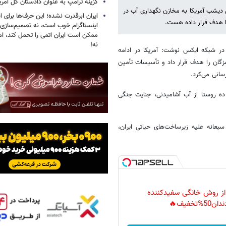
گزینه ترامپ به عنوان دادستان کل آمری
ی دیشب آمریکا به مخازن نگهداری آب در
ایران ابرقدرت نشده؛ این حرف‌ها برای 
ا هدف قرار داده هست.
اینستاگرام خوب است، نه تصمیم‌سازی/
ممکن است ایران اتمی را تحمل کند، اما
نه!
 در شبکه ایکس نوشت: آمریکا در ادامه
گان را هدف قرار داد و تأسیسات تأمین
متر مکعب و محروم کردن ده روستا از آب آشامیدنی، جنایت جنگی
سبعانه علیه زیرساخت‌های حیاتی ایران،
 از روش خانگی سفیدکننده
دان50%تخفیف🔥