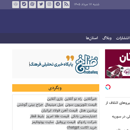
شنبه ۱۷ مرداد ۱۴۰۵
انتشارات
وبلاگ
استان‌ها
وبگردی
خبرآنلاین
راه نو آنلاین
بازی آنلاین
ج نیروهای ائتلاف از
قیمت تلویزیون سونی
مبل مینیمال
جراح بینی گوشتی
پرشین هتل
قیمت آهن فولاد ایرانیان
اعتبارسنجی بانکی
قیمت طلا امروز
بلیط قطار
لی در سوریه
شرکت رادوکو
قیمت پروفیل
سایت یوتوتایمز
خرید اکانت chatgpt