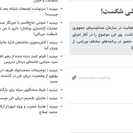
شجاعت و خیال
رزشی شکست!
ببینید | سرنوشت تجمعات شبانه بعد از
چیست؟
ببینید | شوخی حاج‌قاسم با خبرنگار صد
زارشگر و مجری باسابقه ورزشی، اعلام کرد پس از ۳۵ سال فعالیت در سازمان صداوسیمای جمهوری
عملیات آزادسازی بوکمال/ داری با من م
شیطنت می‌کنی!
اشت. وی این موضوع را در آغاز اجرای
فت که پس از سه دهه حضور در برنامه‌های مختلف ورزشی، از
ببینید | آتش‌سوزی ساختمان اداره مالیا
ویران کرد
ببینید | فیلم کمتر دیده شده از رهبر انق
سید مجتبی خامنه‌ای درحال تدریس
ببینید | توضیحات محمدجواد ظریف درب
پهلوی از وضعیت دریای خزر در گذشته و
جدید
ببینید | شرط سخنگوی سپاه برای بازگش
ببینید | ماجرای تقسیم دریای خزر چیس
ببینید | هدیه عجیب و ویژه شهردار آرکل
محمد صلاح