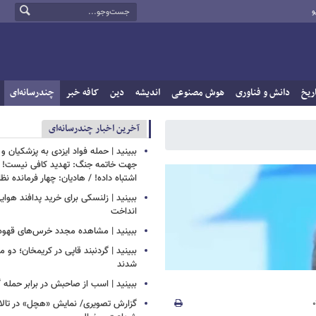
و
ریخ
دانش و فناوری
هوش مصنوعی
اندیشه
دین
کافه خبر
چندرسانه‌ای
آخرین اخبار چندرسانه‌ای
ببینید | حمله فواد ایزدی به پزشکیان و
جهت خاتمه جنگ: تهدید کافی نیست! 
اشتباه داده! / هادیان: چهار فرمانده نظ
ببینید | زلنسکی برای خرید پدافند هوای
انداخت
ببینید | مشاهده مجدد خرس‌های قهوه‌ا
ببینید | گردنبند قاپی در کریمخان؛ دو 
شدند
ببینید | اسب از صاحبش در برابر حمله 
گزارش تصویری/ نمایش «هچل» در تالار 