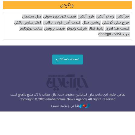
وبگردی
خبرآنلاین
راه نو آنلاین
بازی آنلاین
قیمت تلویزیون سونی
مبل مینیمال
جراح بینی گوشتی
پرشین هتل
قیمت آهن فولاد ایرانیان
اعتبارسنجی بانکی
قیمت طلا امروز
بلیط قطار
شرکت رادوکو
قیمت پروفیل
سایت یوتوتایمز
خرید اکانت chatgpt
نسخه دسکتاپ
تمامی حقوق این سایت برای خبرآنلاین محفوظ است. نقل مطالب با ذکر منبع بلامانع است.
Copyright © 2025 khabaronline News Agancy, All rights reserved
طراحی و تولید: نستوه