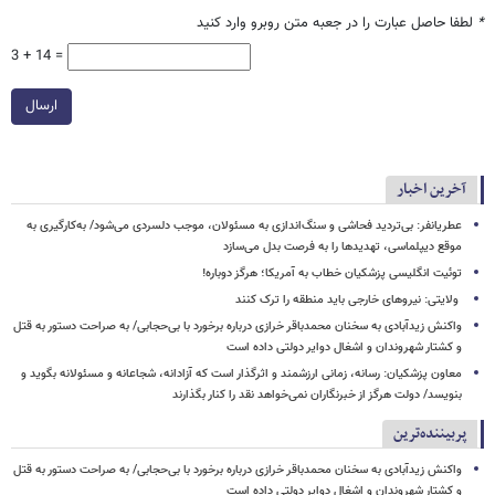
*
لطفا حاصل عبارت را در جعبه متن روبرو وارد کنید
3 + 14 =
ارسال
آخرین اخبار
عطریانفر: بی‌تردید فحاشی و سنگ‌اندازی به مسئولان، موجب دلسردی می‌شود/ به‌کارگیری به
موقع دیپلماسی، تهدیدها را به فرصت بدل می‌سازد
توئیت انگلیسی پزشکیان خطاب به آمریکا؛ هرگز دوباره!
ولایتی: نیروهای خارجی باید منطقه را ترک کنند
واکنش زیدآبادی به سخنان محمدباقر خرازی درباره برخورد با بی‌حجابی/ به صراحت دستور به قتل
و کشتار شهروندان و اشغال دوایر دولتی داده است
معاون پزشکیان: رسانه، زمانی ارزشمند و اثرگذار است که آزادانه، شجاعانه و مسئولانه بگوید و
بنویسد/ دولت هرگز از خبرنگاران نمی‌خواهد نقد را کنار بگذارند
پربیننده‌ترین
واکنش زیدآبادی به سخنان محمدباقر خرازی درباره برخورد با بی‌حجابی/ به صراحت دستور به قتل
و کشتار شهروندان و اشغال دوایر دولتی داده است