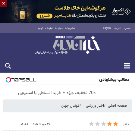
×
فارسی
العربية
English
تماس با ما
درباره ما
تبلیغات
آرشیو
پنجشنبه ۱۵ مرداد ۱۴۰۵
مطالب پیشنهادی
70٪ تخفیف ویژه + خرید اقساطی با اسنپ‌پی
صفحه اصلی
اخبار ورزشی
فوتبال جهان
۲۱ خرداد ۱۴۰۵ - ۰۶:۵۵
۱ نفر