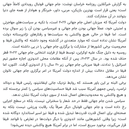
به گزارش خبرآنلاین روزنامه خراسان نوشت: جام جهانی فوتبال رویدادی کاملاً جهانی
است؛ یعنی قرار است بهترین‌ بازیکن، مربی، داور، خبرنگار و هوادار از همه جای دنیا
بتوانند در آن مشارکت کنند.
دولت آمریکا که میزبان اصلی جام جهانی ۲۰۲۶ است، با تکیه بر سیاست‌های مهاجرتی
و امنیتی خود، عملاً جهانی بودن جام جهانی و غیرسیاسی بودن آن را زیر سوال برده
است. اما فیفا در حالی هیچ واکنشی به سیاست‌ها و رفتارهای نژادپرستانه دولت
آمریکا نشان نداده است که موارد متعددی در گذشته وجود داشته که واکنش فیفا و
محرومیت برخی کشورها از مشارکت یا برگزاری جام جهانی را در پی داشته است.
روسیه به دلیل جنگ علیه اوکراین، توسط فیفا از فرایند انتخابی جام جهانی ۲۰۲۲ قطر
حذف شده بود. در سال ۲۰۲۳، پس از آنکه مقامات محلی اندونزی اجازه حضور تیم
اسرائیل را ندادند، فیفا میزبانی جام جهانی زیر ۲۰ سال را از اندونزی گرفت. اکنون، اما
فیفا در مقابل دخالت بیش از اندازه دولت آمریکا در امر برگزاری جام جهانی ناتوان
نشان می‌دهد.
برخی البته بر این باور هستند که روابط نزدیک جانی اینفانتینو، رئیس فیفا و دونالد
ترامپ، رئیس جمهور آمریکا سبب شد فیفا حساسیت‌های سیاسی را کمتر برجسته کند
و هیچ واکنشی به محدودیت‌های اعمال شده از سوی دولت آمریکا نشان ندهد.
سیاسی ‌شدن جام جهانی فقط در حد شعار یا سخنرانی نیست، بلکه در سطح اجرایی
رخ داده است و جام جهانی فوتبال دیگر صرفاً یک رقابت ورزشی نیست بلکه به
صحنه‌ای برای اعمال قدرت قدرت‌ها تبدیل شده و فیفا نیز اسیر استاندارد دوگانه شده
است؛ زیرا وقتی کشورهایی مانند اندونزی یا دیگر دولت‌ها در تعارض با قواعد فیفا
قرار می‌گیرند، برخورد سریع است، اما در برابر آمریکا هیچ واکنشی دیده نمی‌شود!