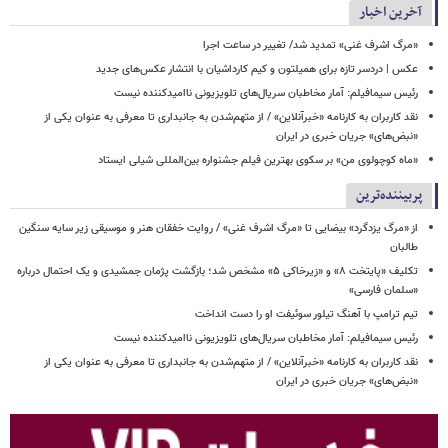
آخرین اخبار
​​​​​​​«مرگ اشرف غنی» تمدید شد/ تغییر در ساعت اجرا
عکس | دردسر تازه برای همیلتون و کیم کارداشیان با انتشار عکس‌های جدید
رئیس سیمافیلم: آمار مخاطبان سریال‌های تلویزیونی ناامیدکننده نیست
نقد کاربران به کارنامه «خبرآنلاین» / از متهم‌شدن به جانبداری تا معرفی به عنوان یکی از
«نبض‌های» جریان خبری در ایران
«ماه کوچولوی من» بر سکوی بهترین فیلم جشنواره بین‌المللی شیلی ایستاد
پربیننده‌ترین
از «مرگ یزدگرد» بیضایی تا «مرگ اشرف غنی» / روایت خفقان هنر و موسیقی زیر سایه سنگین
طالبان
تکلیف «پایتخت ۸» و «زیرخاکی ۵» مشخص شد؛ بازگشت پژمان جمشیدی و یک احتمال درباره
«سلمان فارسی»
تیم ترامپ با آهنگ تیلور سوئیفت او را دست انداخت
رئیس سیمافیلم: آمار مخاطبان سریال‌های تلویزیونی ناامیدکننده نیست
نقد کاربران به کارنامه «خبرآنلاین» / از متهم‌شدن به جانبداری تا معرفی به عنوان یکی از
«نبض‌های» جریان خبری در ایران