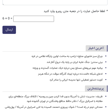
*
لطفا حاصل عبارت را در جعبه متن روبرو وارد کنید
6 + 0 =
ارسال
آخرین اخبار
چراغ سبز «شورای صلح» ترامپ به ساخت اولین پایگاه نظامی در غزه
برنی سندرز: جنگ علیه ایران بر پایه یک دروغ آغاز شد
بیانیه مهم نیروهای مسلح یمن درباره «یک عملیات گسترده و ویژه»
ادعای شبکه «الحدث» درباره ایجاد گذرگاه موقت در تنگه هرمز
کویت دستور تعطیلی تنها مدرسه ایرانی را صادر کرد
پربیننده‌ترین
ظریف: مدیریت تنش با آمریکا بدون فدا کردن چین و روسیه / ائتلاف بزرگ منطقه‌ای برای
مقابله با اسرائیل بزرگ / دفتر حافظ منافع واشنگتن در تهران گشوده شود
ممدانی دوم در راه است؟ / شوک پیروزی «محمد السید» به لابی اسراییل در آمریکا / پول‌پاشی