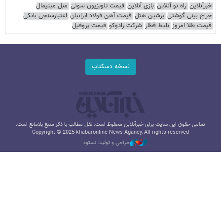
خبرآنلاین
راه نو آنلاین
بازی آنلاین
قیمت تلویزیون سونی
مبل مینیمال
جراح بینی گوشتی
پرشین هتل
قیمت آهن فولاد ایرانیان
اعتبارسنجی بانکی
قیمت طلا امروز
بلیط قطار
شرکت رادوکو
قیمت پروفیل
نسخه دسکتاپ
تمامی حقوق این سایت برای خبرآنلاین محفوظ است. نقل مطالب با ذکر منبع بلامانع است.
Copyright © 2025 khabaronline News Agancy, All rights reserved
طراحی و تولید: نستوه