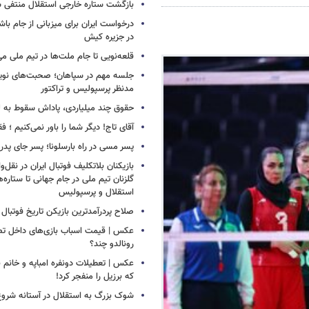
بازگشت ستاره خارجی استقلال منتفی 
درخواست ایران برای میزبانی از جام با
در جزیره کیش
قلعه‌نویی تا جام ملت‌ها در تیم ملی می
جلسه مهم در سپاهان؛ صحبت‌های نویدک
مدنظر پرسپولیس و تراکتور
حقوق چند میلیاردی، پاداش سقوط به 
آقای تاج! دیگر شما را باور نمی‌کنیم ؛ 
پسر مسی در راه بارسلونا؛ پسر جای پدر ر
بازیکنان بلاتکلیف فوتبال ایران در نقل‌وا
گلزنان تیم ملی در جام جهانی تا ستاره‌
استقلال و پرسپولیس
صلاح پردرآمدترین بازیکن تاریخ فوتبال
عکس | قیمت اسباب بازی‌های داخل تصو
رونالدو چند؟
عکس | تعطیلات دونفره امباپه و خانم ب
که برزیل را منفجر کرد!
شوک بزرگ به استقلال در آستانه شروع