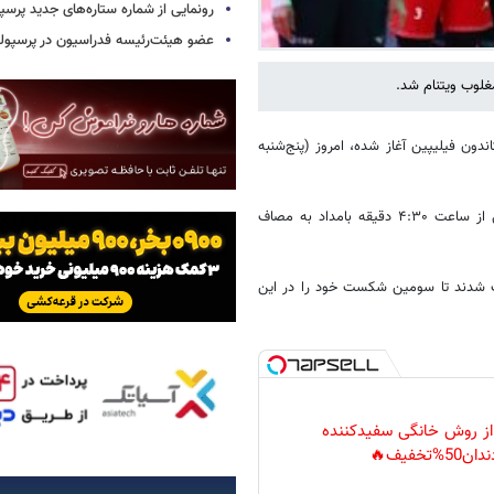
رونمایی از شماره ستاره‌های جدید پرس
عضو هیئت‌رئیسه فدراسیون در پرسپ
مغلوب ویتنام شد.
نان آسیا که از روز شنبه ۱۶ خرداد در شهر کاندون فیلیپین آغاز شده، امروز (پنج‌شنبه
تیم ملی والیبال زنان ایران در چارچوب مسابقات پنجمین روز مرحله مقدماتی از ساعت ۴:۳۰ دقیقه بامداد به مصاف
های ۲۵ بر ۱۹، ۲۵ بر ۲۰، ۲۷ بر ۲۵ مغلوب حریف شدند تا سومین شکست خود را در این
 از روش خانگی سفیدکننده
دان50%تخفیف🔥