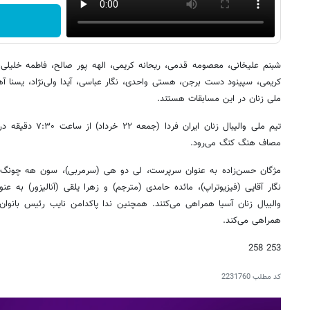
شبنم علیخانی، معصومه قدمی، ریحانه کریمی، الهه پور صالح، فاطمه خلیلی
کریمی، سپینود دست برجن، هستی واحدی، نگار عباسی، آیدا ولی‌نژاد، یسنا آ
ملی زنان در این مسابقات هستند.
تیم ملی والیبال زنان 
مصاف هنگ کنگ می‌رود.
مژگان حسن‌زاده به عنوان سرپرست، لی دو هی (سرمربی)، سون هه چونگ 
نگار آقایی (فیزیوتراپ)، مائده حامدی (مترجم) و زهرا یلقی (آنالیزور) به عن
والیبال زنان آسیا همراهی می‌کنند. همچنین ندا پاکدامن نایب رئیس بانوان
همراهی می‌کند.
253 258
کد مطلب
2231760