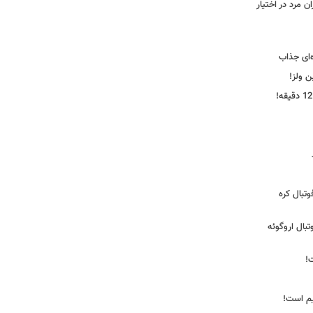
 مرد در اختیار
‌ای جذاب
ین ولز!
تبال کره
ی فوتبال اروگوئه
!
یم است!