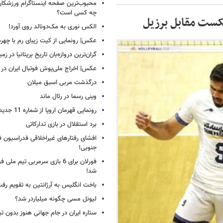
محبوب‌ترین صفحه اینستاگرام ورزشکاران
چه کسی است؟
الکس نوری به مک‌دونالد روی آورد!
عکس| رونمایی از کیت زیبای رم با چهره
گران‌ترین دروازه‌بان تاریخ بریتانیا در زم
عکس| اخراج ملی‌پوش فوتبال ایران در 12 دقیقه!
درگذشت مربی اسبق میلان
وینی رسما در رئال ماند
رونمایی قهرمان اروپا از شماره 11 جدید
برد استقلال در بازی تدارکاتی
افشای رفتارهای غیراخلاقی فدراسیون فو
جنوبی!
فورلان برای 6 بازی سرمربی تیم مل
شد!
باخت انگلیس به آرژانتین به تقویم رفت
لیونل مسی چگونه میلیاردر شد؟
ستاره ایران در جام جهانی هنوز بدون ت