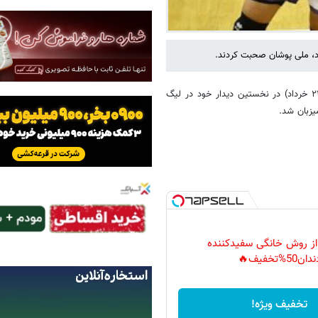
ود، ملی پوشان صحبت کردند.
؛ تیم ملی والیبال ایران بامداد امروز (پنج‌شنبه ۲۱ خرداد) در نخستین دیدار خود در لیگ
 از روش خانگی سفیدکننده
دان50%تخفیف🔥
تخفیف ویژه!