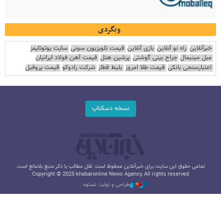
وبگردی
خبرآنلاین
راه نو آنلاین
بازی آنلاین
قیمت تلویزیون سونی
سایت یوتوتایمز
مبل مینیمال
جراح بینی گوشتی
پرشین هتل
قیمت آهن فولاد ایرانیان
اعتبارسنجی بانکی
قیمت طلا امروز
بلیط قطار
شرکت رادوکو
قیمت پروفیل
نسخه دسکتاپ
تمامی حقوق این سایت برای خبرآنلاین محفوظ است. نقل مطالب با ذکر منبع بلامانع است.
Copyright © 2025 khabaronline News Agancy, All rights reserved
طراحی و تولید: نستوه