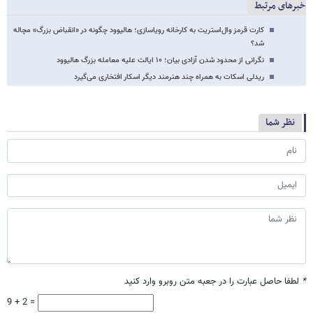
خبرهای مرتبط
کارت قرمز وال‌استریت به کارخانه رویاسازی؛ هالیوود چگونه در «انقباض بزرگ» مچاله
شد؟
نگرانی از محدود شدن آزادی بیان؛ ۱۰ ایالت علیه معامله بزرگ هالیوود
ریدلی اسکات به همراه چند هنرمند دیگر اسکار افتخاری می‌گیرد
نظر شما
*
لطفا حاصل عبارت را در جعبه متن روبرو وارد کنید
9 + 2 =