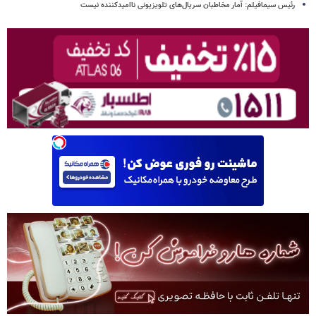
رئیس سیمافیلم: آمار مخاطبان سریال‌های تلویزیونی ناامیدکننده نیست