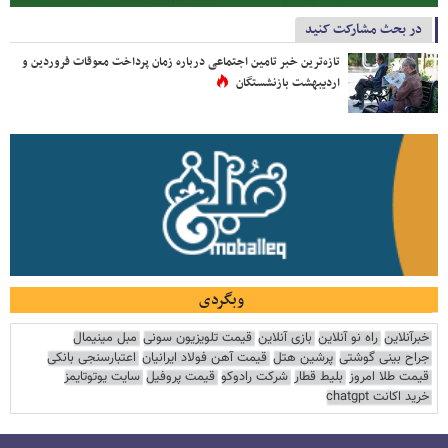
در بحث مشارکت کنید
تازه‌ترین خبر تامین اجتماعی درباره زمان پرداخت معوقات فروردین و
اردیبهشت بازنشستگان
وبگردی
خبرآنلاین
راه نو آنلاین
بازی آنلاین
قیمت تلویزیون سونی
مبل مینیمال
جراح بینی گوشتی
پرشین هتل
قیمت آهن فولاد ایرانیان
اعتبارسنجی بانکی
قیمت طلا امروز
بلیط قطار
شرکت رادوکو
قیمت پروفیل
سایت یوتوتایمز
خرید اکانت chatgpt