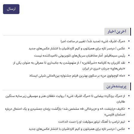
ارسال
آخرین اخبار
​​​​​​​«مرگ اشرف غنی» تمدید شد/ تغییر در ساعت اجرا
عکس | دردسر تازه برای همیلتون و کیم کارداشیان با انتشار عکس‌های جدید
رئیس سیمافیلم: آمار مخاطبان سریال‌های تلویزیونی ناامیدکننده نیست
نقد کاربران به کارنامه «خبرآنلاین» / از متهم‌شدن به جانبداری تا معرفی به عنوان یکی از
«نبض‌های» جریان خبری در ایران
«ماه کوچولوی من» بر سکوی بهترین فیلم جشنواره بین‌المللی شیلی ایستاد
پربیننده‌ترین
از «مرگ یزدگرد» بیضایی تا «مرگ اشرف غنی» / روایت خفقان هنر و موسیقی زیر سایه سنگین
طالبان
تکلیف «پایتخت ۸» و «زیرخاکی ۵» مشخص شد؛ بازگشت پژمان جمشیدی و یک احتمال درباره
«سلمان فارسی»
تیم ترامپ با آهنگ تیلور سوئیفت او را دست انداخت
عکس | دردسر تازه برای همیلتون و کیم کارداشیان با انتشار عکس‌های جدید