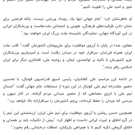
شور و امید ملی را تقویت کنیم."
او خاطرنشان کرد: "جام جهانی تنها یک رویداد ورزشی نیست، بلکه فرصتی برای
نشان دادن ظرفیت‌های فرهنگی، هویتی و اجتماعی ملت‌هاست و ورزشکاران ایرانی
در این آوردگاه جهانی، نمایندگان شایسته ملت بزرگ ایران خواهند بود."
معاون صدا در پایان با آرزوی موفقیت برای ملی‌پوشان کشورمان گفت:" قلب ملت
ایران همراه فرزندان سرافراز خود در میدان رقابت است و امیدواریم ورزشکاران
عزیز کشورمان با تکیه بر توانمندی، ایمان و روحیه ملی، افتخاری دیگر برای ایران
اسلامی رقم بزنند."
در ادامه این مراسم، علی کفاشیان، رئیس اسبق فدراسیون فوتبال، با تحسین
حضور مقتدرانه تیم ملی فوتبال در این دوره از مسابقات جام جهانی گفت: "امسال
تیم ملی با انرژی مضاعفی که از حضور میدانی مردم گرفته، در کنار میهن و
مردمی که میدان را حفظ کرده‌اند، پرچم کشورمان را سرافرازانه بالا خواهد برد."
همچنین حسن روشن با آرزوی موفقیت برای تیم ملی ایران، ارزشمندی این تیم را
در گرو اخلاق و غیرت ایرانی دانست و اظهار کرد: "بیش از تکنیک، باید بر همدلی و
اخلاق گروهی تکیه کنیم تا با همراهی بازیکنان، لحظات درخشانی رقم بخورد."