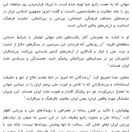
جهانی که به همت رادیو صبا تهیه شده است، با تبریک فرارسیدن روز مباهله، این
روز را نماد حقانیت و حقیقت‌جویی دانست و گفت: امروز جمهوری اسلامی ایران در
عرصه‌های مختلف فرهنگی، اجتماعی، ورزشی و بین‌المللی، نماینده فرهنگ،
انسانیت و ارزش‌های والای انسانی است.
او با اشاره به همزمانی آغاز رقابت‌های جام جهانی فوتبال با شرایط حساس
منطقه‌ای افزود: "در روزهایی که فرزندان این سرزمین در سنگرهای دفاع از امنیت
و عزت ملی با ایثار و فداکاری از آرمان‌های کشور پاسداری می‌کنند، ورزشکاران
کشورمان نیز در میدان‌های بین‌المللی پیام‌آور امید، همبستگی و سربلندی ملت
ایران هستند."
معاون صدا تصریح کرد: "رزمندگانی که امروز در خط مقدم دفاع از حق و حقیقت
ایستاده‌اند و ورزشکارانی که با تلاش و غیرت ملی پرچم ایران را در میادین جهانی
به اهتزاز درمی‌آورند، هر دو روایتگر اقتدار و هویت ملت ایران هستند. این عزیزان
نمایشگر چهره واقعی ایران؛ یعنی ایران مقاوم، بافرهنگ و سرافرازند."
پهلوانیان با تاکید بر نقش رسانه در همراهی با رویدادهای ملی و ورزشی اظهار
کرد: "رسانه ملی و به‌ویژه رادیو وظیفه دارد در این مسیر به عنوان یار دوازدهم
ورزش ایران ایفای نقش کند. رسالت ما تنها پوشش رویدادها نیست، بلکه باید با
ایجاد همدلی و مشارکت عمومی، مردم را در کنار قهرمانان کشور قرار دهیم و