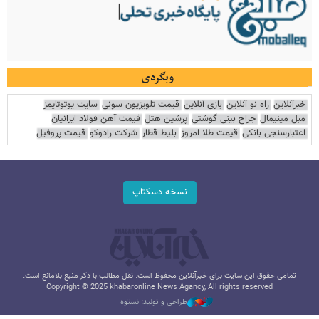
وبگردی
خبرآنلاین
راه نو آنلاین
بازی آنلاین
قیمت تلویزیون سونی
سایت یوتوتایمز
مبل مینیمال
جراح بینی گوشتی
پرشین هتل
قیمت آهن فولاد ایرانیان
اعتبارسنجی بانکی
قیمت طلا امروز
بلیط قطار
شرکت رادوکو
قیمت پروفیل
نسخه دسکتاپ
تمامی حقوق این سایت برای خبرآنلاین محفوظ است. نقل مطالب با ذکر منبع بلامانع است.
Copyright © 2025 khabaronline News Agancy, All rights reserved
طراحی و تولید: نستوه