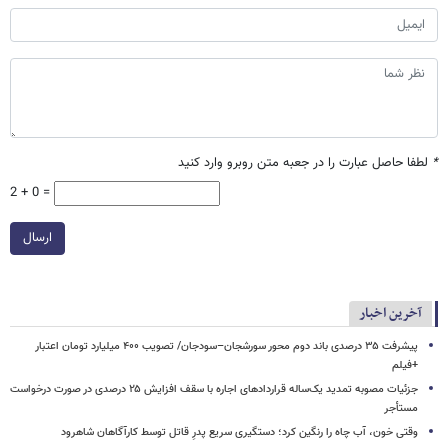
*
لطفا حاصل عبارت را در جعبه متن روبرو وارد کنید
2 + 0 =
ارسال
آخرین اخبار
پیشرفت ۳۵ درصدی باند دوم محور سورشجان–سودجان/ تصویب ۴۰۰ میلیارد تومان اعتبار
+فیلم
جزئیات مصوبه تمدید یک‌ساله قراردادهای اجاره با سقف افزایش ۲۵ درصدی در صورت درخواست
مستأجر
وقتی خون، آب چاه را رنگین کرد؛ دستگیری سریع پدرِ قاتل توسط کارآگاهان شاهرود