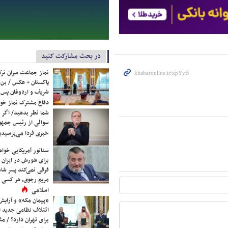
در بحث مشارکت کنید
نماز جماعت سران ترک
پاکستان + عکس / بن‌س
شریف و اردوغان پس ا
دفاع مشترک نماز خوا
شما نظر بدهید/ اگر خ
سوالی از رئیس جمه
خبری فردا می‌پرسیدی
سناتور آمریکایی خواه
برای شورش در ایران 
فرقی نمی‌کند پسر شاه 
مریم رجوی، هر کسی 
اسلامی
«پیمان مکه» و آرایش
ائتلاف نظامی جدید 
برای تهران دارد؟ / مث