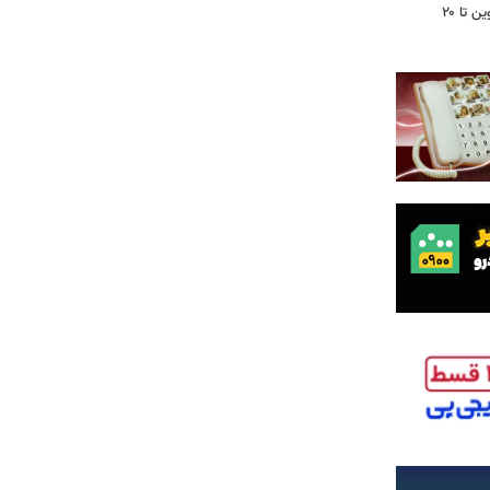
محدودیت تردد در آزادراه تهران کرج قزوین تا ۲۰