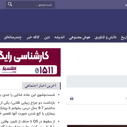
و
ریخ
دانش و فناوری
هوش مصنوعی
اندیشه
دین
کافه خبر
چندرسانه‌ای
آخرین اخبار اجتماعی
شست‌وشوی این ماده غذایی را جدی بگ
بازداشت دو جراح زیبایی قلابی/ یکی از
نداشتم 7-8 سال درس بخوانم تا 
بیماران یا کج شدن صورت آنها تقصبر خ
از سقوط در QS تا حذف از تایمز