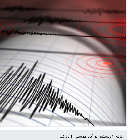
زلزله ۴ ریشتری نورآباد ممسنی را لرزاند.