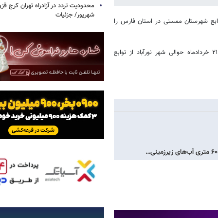
شهریور/ جزئیات
تر حوالی شهر نورآباد از توابع شهرستان ممسنی در استان فارس را
مهر نوشت: زمین لرزه‌ای به بزرگی ۴ ریشتر ساعت ۰۹:۴۹ صبح پنجشنبه ۲۱ خردادماه حوالی شهر نورآباد از توابع