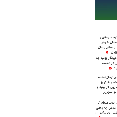
یه، عربستان و
لمان، شهباز
ز امضای پیمان
ندند
برنگار بودید چه
ور در نشست
د؟
ان ارسال اسلحه
شد / تد کروز:
روی کار بیاید یا
جز جمهوری
 جدید منطقه /
اسلامی چه پیامی
لث ریاض، آنکارا و