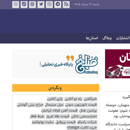
شنبه ۱۷ مرداد ۱۴۰۵
انتشارات
وبلاگ
استان‌ها
وبگردی
یرید
خبرآنلاین
راه نو آنلاین
بازی آنلاین
قیمت تلویزیون سونی
مبل مینیمال
جراح بینی گوشتی
 متهمان: حوصله
پرشین هتل
قیمت آهن فولاد ایرانیان
پزشک شوم؛ عفونت
اعتبارسنجی بانکی
قیمت طلا امروز
بلیط قطار
ودشان بود
شرکت رادوکو
قیمت پروفیل
سایت یوتوتایمز
، وقتی سیاست دانشگاه
خرید اکانت chatgpt