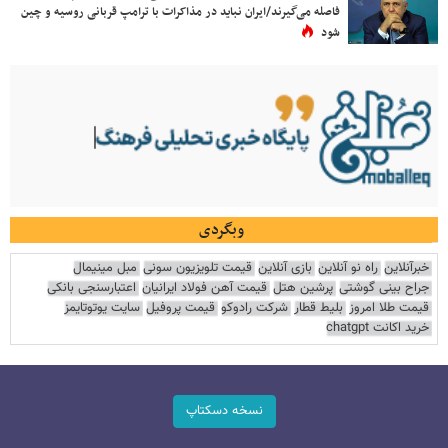
فاصله می‌گیرند/ایران نباید در مذاکرات با ترامپ قربانی روسیه و چین
شود
وبگردی
خبرآنلاین
راه نو آنلاین
بازی آنلاین
قیمت تلویزیون سونی
مبل مینیمال
جراح بینی گوشتی
پرشین هتل
قیمت آهن فولاد ایرانیان
اعتبارسنجی بانکی
قیمت طلا امروز
بلیط قطار
شرکت رادوکو
قیمت پروفیل
سایت یوتوتایمز
خرید اکانت chatgpt
نسخه دسکتاپ