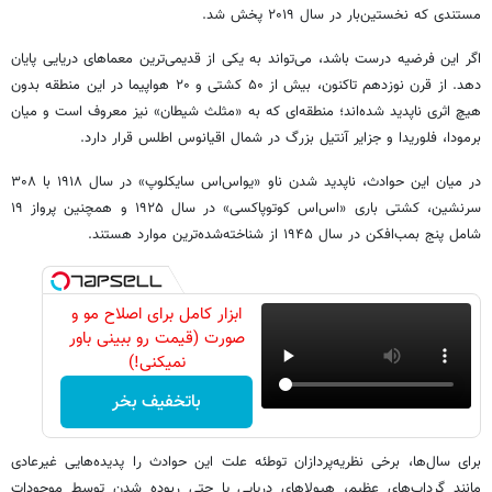
مستندی که نخستین‌بار در سال ۲۰۱۹ پخش شد.
اگر این فرضیه درست باشد، می‌تواند به یکی از قدیمی‌ترین معماهای دریایی پایان
دهد. از قرن نوزدهم تاکنون، بیش از ۵۰ کشتی و ۲۰ هواپیما در این منطقه بدون
هیچ اثری ناپدید شده‌اند؛ منطقه‌ای که به «مثلث شیطان» نیز معروف است و میان
برمودا، فلوریدا و جزایر آنتیل بزرگ در شمال اقیانوس اطلس قرار دارد.
در میان این حوادث، ناپدید شدن ناو «یواس‌اس سایکلوپ» در سال ۱۹۱۸ با ۳۰۸
سرنشین، کشتی باری «اس‌اس کوتوپاکسی» در سال ۱۹۲۵ و همچنین پرواز ۱۹
شامل پنج بمب‌افکن در سال ۱۹۴۵ از شناخته‌شده‌ترین موارد هستند.
ابزار کامل برای اصلاح مو و
صورت (قیمت رو ببینی باور
نمیکنی!)
باتخفیف بخر
برای سال‌ها، برخی نظریه‌پردازان توطئه علت این حوادث را پدیده‌هایی غیرعادی
مانند گرداب‌های عظیم، هیولاهای دریایی یا حتی ربوده شدن توسط موجودات