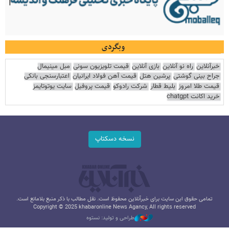
وبگردی
خبرآنلاین
راه نو آنلاین
بازی آنلاین
قیمت تلویزیون سونی
مبل مینیمال
جراح بینی گوشتی
پرشین هتل
قیمت آهن فولاد ایرانیان
اعتبارسنجی بانکی
قیمت طلا امروز
بلیط قطار
شرکت رادوکو
قیمت پروفیل
سایت یوتوتایمز
خرید اکانت chatgpt
نسخه دسکتاپ
تمامی حقوق این سایت برای خبرآنلاین محفوظ است. نقل مطالب با ذکر منبع بلامانع است.
Copyright © 2025 khabaronline News Agancy, All rights reserved
طراحی و تولید: نستوه