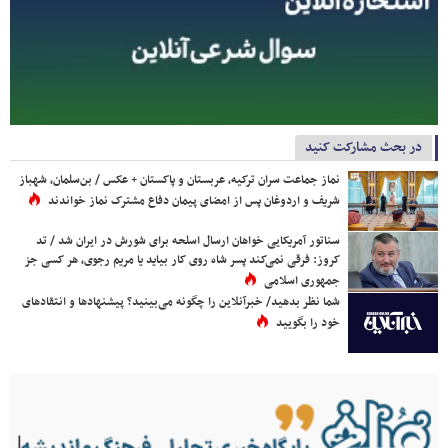
در بحث مشارکت کنید
نماز جماعت سران ترکیه، عربستان و پاکستان + عکس / بن‌سلمان، شهباز
شریف و اردوغان پس از امضای پیمان دفاع مشترک نماز خواندند
سناتور آمریکایی خواهان ارسال اسلحه برای شورش در ایران شد / تد
کروز: فرقی نمی‌کند پسر شاه روی کار بیاید یا مریم رجوی، هر کسی جز
جمهوری اسلامی
شما نظر بدهید/ خبرآنلاین را چگونه می‌بینید؟ پیشنهادها و انتقادهای
خود را بگویید