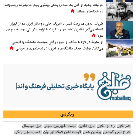
جزئیات جدید از قتل یک مداح/ پخش ویدئوی پیکر حمیدرضا رجب‌زاده
در شبکه‌های معاند
ظریف: بدون مدیریت تنش با آمریکا، حتی دوستان ایران هم از تهران
فاصله می‌گیرند/ایران نباید در مذاکرات با ترامپ قربانی روسیه و چین
شود
از سقوط در QS تا حذف از تایمز، وقتی سیاست دانشگاه را قربانی
می‌کند/ روایت حذف دانشگاه‌های ایران از رتبه‌بندی‌های جهانی
وبگردی
خبرآنلاین
راه نو آنلاین
بازی آنلاین
قیمت تلویزیون سونی
مبل مینیمال
جراح بینی گوشتی
پرشین هتل
قیمت آهن فولاد ایرانیان
اعتبارسنجی بانکی