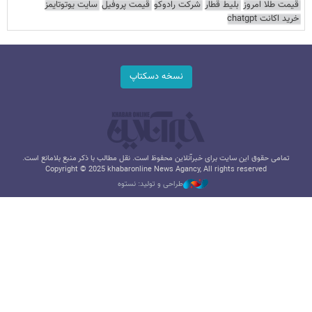
قیمت طلا امروز
بلیط قطار
شرکت رادوکو
قیمت پروفیل
سایت یوتوتایمز
خرید اکانت chatgpt
نسخه دسکتاپ
تمامی حقوق این سایت برای خبرآنلاین محفوظ است. نقل مطالب با ذکر منبع بلامانع است.
Copyright © 2025 khabaronline News Agancy, All rights reserved
طراحی و تولید: نستوه