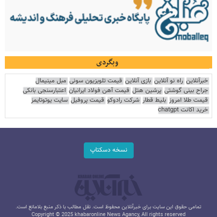
وبگردی
خبرآنلاین
راه نو آنلاین
بازی آنلاین
قیمت تلویزیون سونی
مبل مینیمال
جراح بینی گوشتی
پرشین هتل
قیمت آهن فولاد ایرانیان
اعتبارسنجی بانکی
قیمت طلا امروز
بلیط قطار
شرکت رادوکو
قیمت پروفیل
سایت یوتوتایمز
خرید اکانت chatgpt
نسخه دسکتاپ
تمامی حقوق این سایت برای خبرآنلاین محفوظ است. نقل مطالب با ذکر منبع بلامانع است.
Copyright © 2025 khabaronline News Agancy, All rights reserved