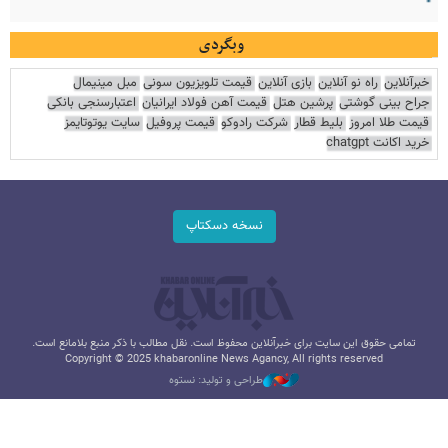
وبگردی
خبرآنلاین
راه نو آنلاین
بازی آنلاین
قیمت تلویزیون سونی
مبل مینیمال
جراح بینی گوشتی
پرشین هتل
قیمت آهن فولاد ایرانیان
اعتبارسنجی بانکی
قیمت طلا امروز
بلیط قطار
شرکت رادوکو
قیمت پروفیل
سایت یوتوتایمز
خرید اکانت chatgpt
نسخه دسکتاپ
تمامی حقوق این سایت برای خبرآنلاین محفوظ است. نقل مطالب با ذکر منبع بلامانع است.
Copyright © 2025 khabaronline News Agancy, All rights reserved
طراحی و تولید: نستوه