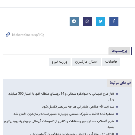
برچسب‌ها
فاضلاب
استان مازندران
وزارت نیرو
خبرهای مرتبط
آغاز طرح آبرسانی به سوادکوه شمالی و 14 روستای منطقه لفور با اعتبار 300 میلیارد
ریال
سد آیت‌الله صالحی مازندرانی هر چه سریعتر تکمیل شود
تصفیه‌خانه فاضلاب شهرک صنعتی جویبار با حضور استاندار مازندران افتتاح شد
طرح فاضلاب مسکن مهر و حفاظت و کنترل از تاسیسات آبرسانی جویبار به بهره برداری
رسید
افتتاح ۲۴ پروژه آب و فاضلاب همزمان با دهه‌فجر در آذربایجان‌غربی