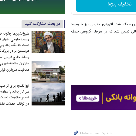
تخفیف ویژه!
در بحث مشارکت کنید
ین حذف شد. آفریقای جنوبی نیز با وجود
هانی تبدیل شد که در مرحله گروهی حذف
شیخ‌نشین‌ها چگونه فک
مسجدجامعی: عمان تن
است که نگاه متفاوتی 
عربستان برادر بزرگ‌
مسلط خلیج فارس ا
سازمان وظیفه عمومی 
معافیت سربازان فراری
ابوالفتح: برای ترامپ
سر کار باشد یا عمامه/
تغییر حکومت نیست/ 
در توقف حملات نقش