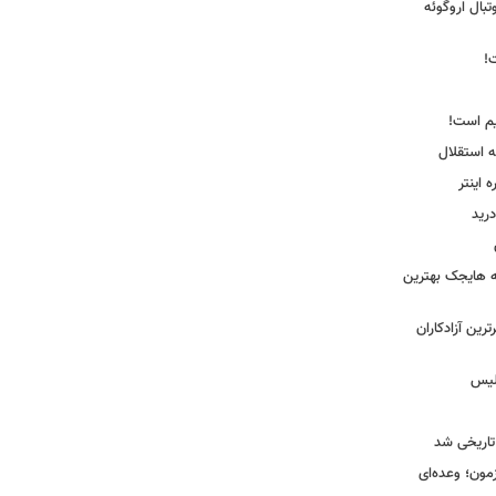
ی فوتبال اروگوئه
!
یم است!
ه استقلال
اینتر
درید
نه هایجک بهترین
رین آزادکاران
ولیس
تاریخی شد
مون؛ وعده‌ای