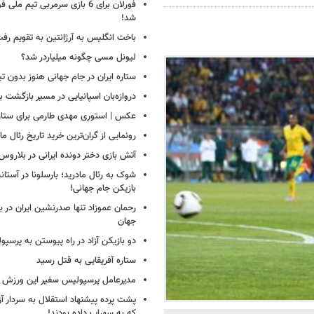
فورلان برای 6 بازی سرمربی تیم مل
شد!
باخت انگلیس به آرژانتین به تقویم رفت
لیونل مسی چگونه میلیاردر شد؟
ستاره ایران در جام جهانی هنوز بدون ت
دروازه‌بان اسپانیایی در مسیر بازگشت ب
عکس | استوری مهدی طارمی برای ستاره 
رونمایی از گران‌ترین خرید تاریخ رئال ما
آتش بازی دختر دونده ایرانی در بلاروس
شوک به رئال مادرید؛ بارسلونا در آستا
بازیکن جام جهانی!
رحمان عموزاد تنها صدرنشین ایران در برت
جهان
دو بازیکن آزاد در راه پیوستن به پرسپ
ستاره آفریقایی به قتل رسید
مدیرعامل پرسپولیس سفیر این ورزش 
پشت پرده پیشنهاد استقلال به سردار آز
که به سهراب داده بودند!