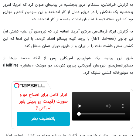
به گزارش خبرآنلاین، سنتکام امروز پنجشنبه در بیانیه‌ای عنوان کرد که آمریکا امروز
پنجشنبه یک نفتکش را در دریای عمان از کار انداخته و این سومین کشتی تجاری
بود که این هفته توسط نظامیان ایالات متحده از کار انداخته شد.
به گزارش ایرنا، فرماندهی مرکزی آمریکا اضافه کرد که نیروهای آن علیه کشتی ام/
تی جالویر (M/T Jalveer) با پرچم گینه بیسائو اقدام کردند، با این ادعا که این
کشتی سعی داشت نفت را از ایران و از طریق دریای عمان منتقل کند.
طبق این بیانیه، یک هواپیمای آمریکایی پس از آنکه خدمه بارها از
دستورالعمل‌های نیروهای آمریکایی پیروی نکردند، دو موشک «هلفایر» (Hellfire)
به موتورخانه کشتی شلیک کرد.
ابزار کامل برای اصلاح مو و
صورت (قیمت رو ببینی باور
نمیکنی!)
باتخفیف بخر
در همین حال وزارت خارجه هند گزارش‌ها درباره حمله به کشتی تجاری ام‌/تی