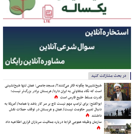
در بحث مشارکت کنید
شیخ‌نشین‌ها چگونه فکر می‌کنند؟/ مسجدجامعی: عمان تنها شیخ‌نشینی
است که نگاه متفاوتی به ایران دارد/ عربستان برادر بزرگ‌تر نیست؛
قدرت مسلط خلیج فارس است
ابوالفتح: برای ترامپ مهم نیست تاج بر سر کار باشد یا عمامه/ آمریکا به
دنبال تغییر حکومت نیست/ عمان و عربستان در توقف حملات نقش
داشتند
سازمان وظیفه عمومی فراجا درباره معافیت سربازان فراری اطلاعیه داد