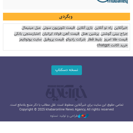
وبگردی
خبرآنلاین
راه نو آنلاین
بازی آنلاین
قیمت تلویزیون سونی
مبل مینیمال
جراح بینی گوشتی
پرشین هتل
قیمت آهن فولاد ایرانیان
اعتبارسنجی بانکی
قیمت طلا امروز
بلیط قطار
شرکت رادوکو
قیمت پروفیل
سایت یوتوتایمز
خرید اکانت chatgpt
نسخه دسکتاپ
تمامی حقوق این سایت برای خبرآنلاین محفوظ است. نقل مطالب با ذکر منبع بلامانع است.
Copyright © 2025 khabaronline News Agancy, All rights reserved
طراحی و تولید: نستوه