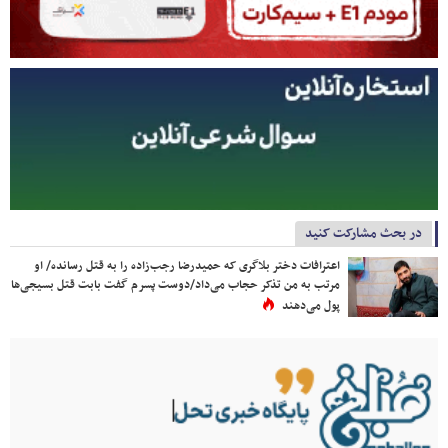
در بحث مشارکت کنید
اعترافات دختر بلاگری که حمیدرضا رجب‌زاده را به قتل رسانده/ او
مرتب به من تذکر حجاب می‌داد/دوست پسرم گفت بابت قتل بسیجی‌ها
پول می‌دهند