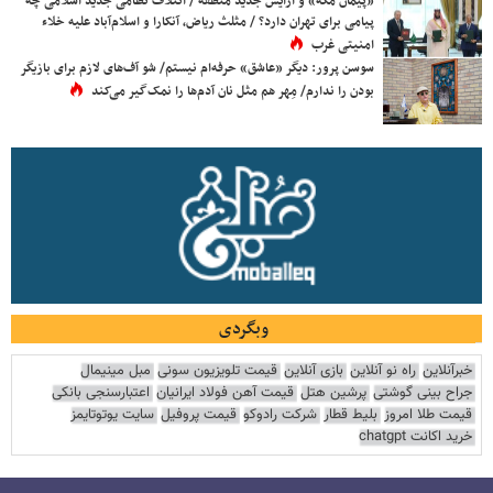
«پیمان مکه» و آرایش جدید منطقه / ائتلاف نظامی جدید اسلامی چه
پیامی برای تهران دارد؟ / مثلث ریاض، آنکارا و اسلام‌آباد علیه خلاء
امنیتی غرب
سوسن پرور: دیگر «عاشق» حرفه‌ام نیستم/ شو آف‌های لازم برای بازیگر
بودن را ندارم/ مِهر هم مثل نان آدم‌ها را نمک‌گیر می‌کند
وبگردی
خبرآنلاین
راه نو آنلاین
بازی آنلاین
قیمت تلویزیون سونی
مبل مینیمال
جراح بینی گوشتی
پرشین هتل
قیمت آهن فولاد ایرانیان
اعتبارسنجی بانکی
قیمت طلا امروز
بلیط قطار
شرکت رادوکو
قیمت پروفیل
سایت یوتوتایمز
خرید اکانت chatgpt