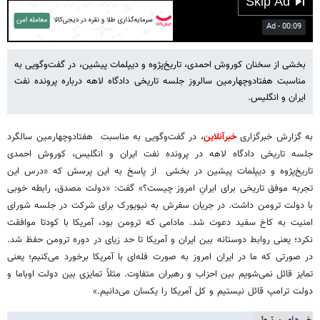
03:07
Play
Mute
Settings
PIP
Enter
fulls
بخشی از سخنان کوروش احمدی، تاریخ‌پژوه و دیپلمات پیشین، در گفت‌وگویی به
مناسبت هفتادوچهارمین سالروز جلسه تاریخی دادگاه لاهه درباره پرونده نفت
ایران و انگلیس.
به گزارش خبرگزاری
خبرآنلاین
، در گفت‌وگویی به مناسبت هفتادوچهارمین سالگرد
جلسه تاریخی دادگاه لاهه در پرونده نفت ایران و انگلیس، کوروش احمدی
تاریخ‌پژوه و دیپلمات پیشین در بخشی از پاسخ به این پرسش که «درس این
تجربه موفق تاریخی برای ایرانِ امروز چیست؟» گفت: «دولت مصدق، رابطه خوبی
با دولت ترومن داشت. در جریان سفرش به نیویورک برای شرکت در جلسه شورای
امنیت به کاخ سفید دعوت شد. مادامی که ترومن بود، آمریکا با کودتا موافقت
نکرد؛ یعنی روابط دوستانه بین ایران و آمریکا تا حد زیای در دوره ترومن حفظ شد.
در صورتی که ما در ایران امروز به صورت فله‌ای با آمریکا برخورد می‌کنیم؛ یعنی
تمایز قائل نمی‌شویم بین احزاب و رهبران متفاوت. مثلاً تمایزی بین دولت اوباما و
دولت ترامپ قائل نیستیم و کل آمریکا را یکسان می‌دانیم.»