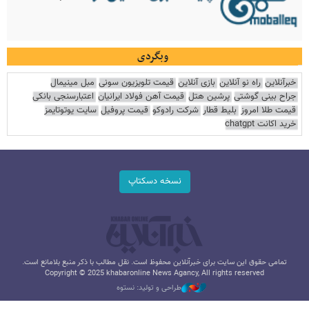
وبگردی
خبرآنلاین
راه نو آنلاین
بازی آنلاین
قیمت تلویزیون سونی
مبل مینیمال
جراح بینی گوشتی
پرشین هتل
قیمت آهن فولاد ایرانیان
اعتبارسنجی بانکی
قیمت طلا امروز
بلیط قطار
شرکت رادوکو
قیمت پروفیل
سایت یوتوتایمز
خرید اکانت chatgpt
نسخه دسکتاپ
تمامی حقوق این سایت برای خبرآنلاین محفوظ است. نقل مطالب با ذکر منبع بلامانع است.
Copyright © 2025 khabaronline News Agancy, All rights reserved
طراحی و تولید: نستوه