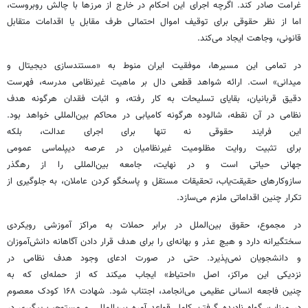
غرامت صادر کند. اگرچه اجرای این احکام در خارج از مرزها با چالش روبروست،
اما از نظر حقوقی برای توقیف اموال احتمالی طرف مقابل یا اقدامات متقابل
قانونی، وجاهت ایجاد می‌کند.
در تمامی این مسیرها، موفقیت ایران منوط به «مستندسازی دیجیتال و
میدانی» است. ارائه شواهد قطعی دال بر ماهیت غیرنظامی مدرسه، فهرست
دقیق قربانیان، بقایای تسلیحات به کار رفته، و اثبات فقدان هرگونه هدف
نظامی در آن نقطه، شالوده هرگونه کامیابی در محاکم بین‌المللی خواهد بود.
این فرایند حقوقی نه تنها برای اجرای عدالت، بلکه
برای تثبیت روایت مظلومیت غیرنظامیان در عرصه دیپلماسی عمومی
جهانی حیاتی است و در نهایت، جامعه بین‌المللی را از رهگذر
سازوکارهای حقیقت‌یاب، تحقیقات مستقل و پاسخگو کردن عاملان، به جلوگیری از
تکرار چنین اقداماتی ملزم می‌سازد.
در مجموع، حقوق بین‌الملل در برابر حملات به مراکز آموزشی رویکردی
سختگیرانه دارد و هیچ عذر و بهانه‌ای را برای هدف قرار دادن آگاهانه دانش‌آموزان
و دانشجویان نمی‌پذیرد. حتی در صورت ادعای وجود هدف نظامی در
نزدیکی این مراکز، اصل «احتیاط» ایجاب میکند که از حمله‌ای که به
چنین فاجعه انسانی عظیمی می‌انجامد، اجتناب شود. شهادت ۱۶۸ کودک معصوم