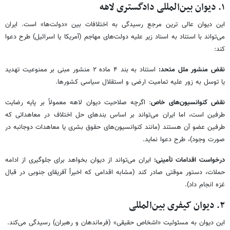
۱. دیوان بین‌المللی دادگستری لاهه
این دیوان عالی ترین مرجع رسیدگی به اختلافات بین «دولت‌ها» است. ایران
می‌تواند با استناد به اسناد زیر علیه دولت‌های مهاجم (آمریکا یا اسرائیل) طرح دعوا
کند:
نقض منشور ملل متحد:
استناد به بند ۴ ماده ۲ منشور مبنی بر ممنوعیت تهدید
یا توسل به زور علیه تمامیت ارضی و استقلال سیاسی کشورها.
نقض کنوانسیون‌های خاص
: اگرچه صلاحیت دیوان لاهه معمولاً بر پایه رضایت
طرفین است، اما ایران می‌تواند بر اساس بندهای حل اختلاف در معاهداتی که
طرفین عضو آن هستند (مانند کنوانسیون‌های حقوق بشری یا معاهدات دوجانبه در
صورت وجود)، طرح دعوا نماید.
درخواست اقدامات تأمینی:
ایران می‌تواند از دیوان بخواهد برای جلوگیری از ادامه
حملات، دستور موقتی صادر کند (مشابه اقدامی که اخیراً آفریقای جنوبی در قبال
غزه انجام داد).
۲. دیوان کیفری بین‌المللی
این دیوان به مسئولیت «اشخاص حقیقی» (فرماندهان و رهبران) رسیدگی می‌کند.