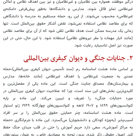
درگیر موظفند همواره بین نظامیان و غیرنظامیان و نیز بین اهداف نظامی و اماکن
غیرنظامی تمایز قائل شوند. مدارس و دانشگاه‌ها به‌طور پیش‌فرض «امکنه‌ی
غیرنظامی» محسوب می‌شوند. از این رو، حمله مستقیم به مدرسه یا دانشگاهی
که برای مقاصد نظامی استفاده نمی‌شود، نقض آشکار حقوق بین‌الملل است. تنها
زمانی یک مدرسه ممکن است هدف نظامی تلقی شود که از آن برای مقاصد نظامی
(مانند انبار مهمات یا مقر نیروهای نظامی) استفاده شود. با این حال، حتی در این
صورت نیز اصل تناسبباید رعایت شود.
۲. جنایات جنگی و دیوان کیفری بین‌المللی
بر اساس ماده هشت اساسنامه رم (سند تأسیس دیوان کیفری بین‌المللی)،حمله
عمدی به جمعیت غیرنظامی یا اهداف غیرنظامی (مانند خانه‌ها، مدارس
و بیمارستان‌ها)، مصداق جنایت جنگی است. این ماده یکی از مفصل‌ترین و
کلیدی‌ترین بخش‌های این سند است، چرا که صلاحیت دیوان کیفری بین‌المللی در
مورد «جنایات جنگی» را تعریف و تبیین می‌کند. این ماده بر پایه
کنوانسیون‌های ۱۸۹۹ و ۱۹۰۷ لاهه و کنوانسیون‌های چهارگانه ۱۹۴۹ ژنو استوار
است. ماده هشت اساسنامه، چتر حمایتی حقوق بین‌الملل را بر سر افراد
آسیب‌پذیر (به‌ویژه کودکان و دانشجویان) می‌گسترد. این ماده با جرم‌انگاری «حمله
به مراکز آموزشی»، سعی دارد حریم آموزش را حتی در قلب میدان جنگ حفظ
کند. اصول حقوقی ذکر شده، بدون توجه به مصادیق خاص، به عنوان ستون‌های