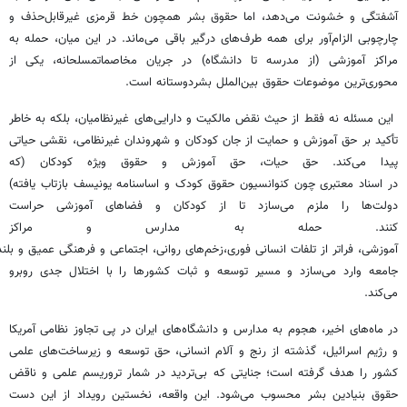
آشفتگی و خشونت می‌دهد، اما حقوق بشر همچون خط قرمزی غیرقابل‌حذف و
چارچوبی الزام‌آور برای همه طرف‌های درگیر باقی می‌ماند. در این میان، حمله به
مراکز آموزشی (از مدرسه تا دانشگاه) در جریان مخاصماتمسلحانه، یکی از
محوری‌ترین موضوعات حقوق بین‌الملل بشردوستانه است.
این مسئله نه فقط از حیث نقض مالکیت و دارایی‌های غیرنظامیان، بلکه به خاطر
تأکید بر حق آموزش و حمایت از جان کودکان و شهروندان غیرنظامی، نقشی حیاتی
پیدا می‌کند. حق حیات، حق آموزش و حقوق ویژه کودکان (که
در اسناد معتبری چون کنوانسیون حقوق کودک و اساسنامه یونیسف بازتاب یافته)
دولت‌ها را ملزم می‌سازد تا از کودکان و فضاهای آموزشی حراست
کنند. حمله به مدارس و مراکز
آموزشی، فراتر از تلفات انسانی فوری،زخم‌های روانی، اجتماعی و فرهنگی عمیق و بلند
جامعه وارد می‌سازد و مسیر توسعه و ثبات کشورها را با اختلال جدی روبرو
می‌کند.
در ماه‌های اخیر، هجوم به مدارس و دانشگاه‌های ایران در پی تجاوز نظامی آمریکا
و رژیم اسرائیل، گذشته از رنج و آلام انسانی، حق توسعه و زیرساخت‌های علمی
کشور را هدف گرفته است؛ جنایتی که بی‌تردید در شمار تروریسم علمی و ناقض
حقوق بنیادین بشر محسوب می‌شود. این واقعه، نخستین رویداد از این دست