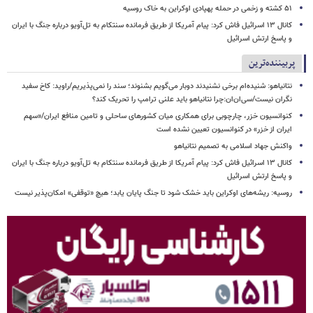
۵۱ کشته و زخمی در حمله پهپادی اوکراین به خاک روسیه
کانال ۱۳ اسرائیل فاش کرد: پیام آمریکا از طریق فرمانده سنتکام به تل‌آویو درباره جنگ با ایران
و پاسخ ارتش اسرائیل
پربیننده‌ترین
نتانیاهو: شنیده‌ام برخی نشنیدند دوبار می‌گویم بشنوند؛ سند را نمی‌پذیریم/راوید: کاخ سفید
نگران نیست/سی‌ان‌ان:چرا نتانیاهو باید علنی ترامپ را تحریک کند؟
کنوانسیون خزر، چارچوبی برای همکاری میان کشورهای ساحلی و تامین منافع ایران/«سهم
ایران از خزر» در کنوانسیون تعیین نشده است
واکنش جهاد اسلامی به تصمیم نتانیاهو
کانال ۱۳ اسرائیل فاش کرد: پیام آمریکا از طریق فرمانده سنتکام به تل‌آویو درباره جنگ با ایران
و پاسخ ارتش اسرائیل
روسیه: ریشه‌های اوکراین باید خشک شود تا جنگ پایان یابد؛ هیچ «توقفی» امکان‌پذیر نیست