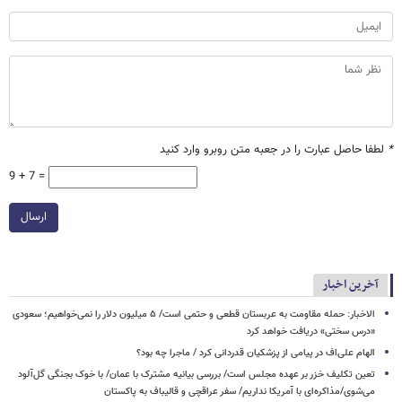
*
لطفا حاصل عبارت را در جعبه متن روبرو وارد کنید
9 + 7 =
ارسال
آخرین اخبار
الاخبار: حمله مقاومت به عربستان قطعی و حتمی است/ ۵ میلیون دلار را نمی‌خواهیم؛ سعودی
«درس سختی» دریافت خواهد کرد
الهام علی‌اف در پیامی از پزشکیان قدردانی کرد / ماجرا چه بود؟
تعین تکلیف خزر بر عهده مجلس است/ بررسی بیانیه مشترک با عمان/ با خوک‌ بجنگی گل‌آلود
می‌شوی/مذاکره‌ای با آمریکا نداریم/ سفر عراقچی و قالیباف به پاکستان