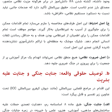
وجود داشته، کشته شدن ۱۶۸ دانش‌آموز در برابر هرگونه مزیت نظامی متصور،
مصداق بارز عدم تناسب است. حقوق بین‌الملل تأکید دارد که صدمات جانبی نباید
نسبت به دستاورد مستقیم نظامی، «افراطی» باشد.
ج) اصل احتیاط:
این اصل طرف‌های مخاصمه را ملزم می‌سازد تمام اقدامات ممکن
را برای جلوگیری از آسیب به غیرنظامیان به‌کار گیرند. مهاجم موظف است تمام
اقدامات ممکن را برای اطمینان از غیرنظامی بودن هدف و به حداقل رساندن تلفات
انسانی انجام دهد. شلیک موشک به منطقه‌ای با تراکم دانش‌آموزی نشان‌دهنده
نادیده گرفتن عمدی این اصل است.
د) اصل ضرورت نظامی:
هیچ منطق نظامی نمی‌تواند انهدام یک مرکز آموزشی پر از
جمعیت را برای پیروزی در جنگ ضروری جلوه دهد.
b. توصیف حقوقی واقعه: جنایت جنگی و جنایت علیه
بشریت
این اقدام در مراجع قضایی بین‌المللی (مانند دیوان کیفری بین‌المللی ICC) تحت
عناوین زیر تفسیر و قابل پیگرد است:
الف) جنایت جنگی
: طبق ماده ۸ اساسنامه رم، «هدایت تعمدی حملات علیه
ساختمان‌های مذهبی، آموزشی، هنری، علمی یا خیریه» در زمره جنایات جنگی