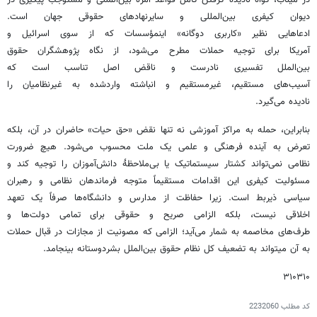
در میناب، گواه نادیده گرفتن کامل قواعد آمره بین‌المللی و مستوجب پیگیری در
دیوان کیفری بین‌المللی و سایرنهادهای حقوقی جهان است.
ادعاهایی نظیر «کاربری دوگانه» اینمؤسسات که از سوی اسرائیل و
آمریکا برای توجیه حملات مطرح می‌شود، از نگاه پژوهشگران حقوق
بین‌الملل تفسیری نادرست و ناقض اصل تناسب است که
آسیب‌های مستقیم، غیرمستقیم و انباشته واردشده به غیرنظامیان را
نادیده می‌گیرد.
بنابراین، حمله به مراکز آموزشی نه تنها نقض «حق حیات» حاضران در آن، بلکه
تعرض به آینده فرهنگی و علمی یک ملت محسوب می‌شود. هیچ ضرورت
نظامی نمی‌تواند کشتار سیستماتیک یا بی‌ملاحظۀ دانش‌آموزان را توجیه کند و
مسئولیت کیفری این اقدامات مستقیماً متوجه فرماندهان نظامی و رهبران
سیاسی ذیربط است. زیرا حفاظت از مدارس و دانشگاه‌ها صرفاً یک تعهد
اخلاقی نیست، بلکه الزامی صریح و حقوقی برای تمامی دولت‌ها و
طرف‌های مخاصمه به شمار می‌آید؛ الزامی که مصونیت از مجازات در قبال حملات
به آن میتواند به تضعیف کل نظام حقوق بین‌الملل بشردوستانه بینجامد.
۳۱۰۳۱۰
کد مطلب
2232060