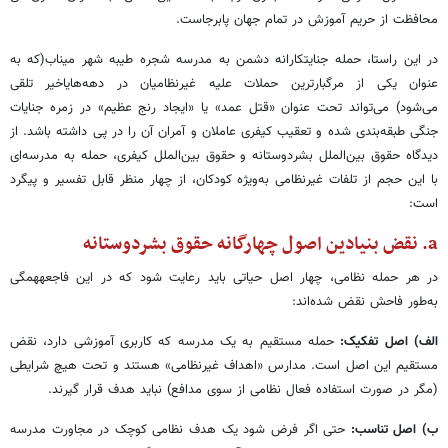
محافظت از حریم آموزش در تمام جهان پابرجاست.
در این راستا، حمله جنایتکارانه دشمن به مدرسه شجره طیبه شهر میناب(که به
عنوان یکی از مرگبارترین حملات علیه غیرنظامیان در دهه‌هایاخیر تلقی
می‌شود) می‌تواند تحت عنوان «قتل عمد» یا «ایجاد رنج عظیم» در زمره جنایات
جنگی طبقه‌بندی شده و تعقیب کیفری عاملان و آمران آن را در پی داشته باشد. از
دیدگاه حقوق بین‌الملل بشردوستانه و حقوق بین‌الملل کیفری، حمله به مدرسه‌ای
با این حجم از تلفات غیرنظامی به‌ویژه کودکان، از چهار منظر قابل تفسیر و پیگرد
است:
a. نقض بنیادین اصول چهارگانه حقوق بشردوستانه
در هر حمله نظامی، چهار اصل حیاتی باید رعایت شود که در این فاجعههمگی
به‌طور فاحش نقض شده‌اند:
الف) اصل تفکیک:
حمله مستقیم به یک مدرسه که کاربری آموزشی دارد، نقض
مستقیم این اصل است. مدارس «اهداف غیرنظامی» هستند و تحت هیچ شرایطی
(مگر در صورت استفاده فعال نظامی از سوی مدافع) نباید هدف قرار گیرند.
ب) اصل تناسب:
حتی اگر فرض شود یک هدف نظامی کوچک در مجاورت مدرسه