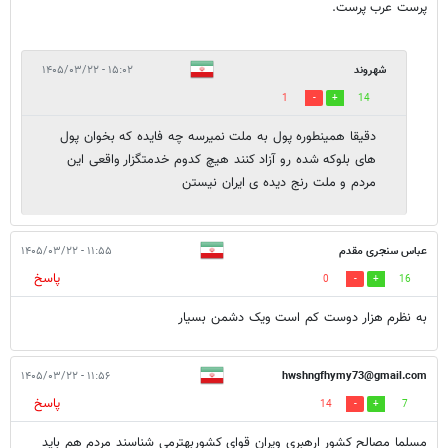
پرست عرب پرست.
شهروند
۱۵:۰۲ - ۱۴۰۵/۰۳/۲۲
1
14
دقیقا همینطوره پول به ملت نمیرسه چه فایده که بخوان پول
های بلوکه شده رو آزاد کنند هیچ کدوم خدمتگزار واقعی این
مردم و ملت رنج دیده ی ایران نیستن
عباس سنجری مقدم
۱۱:۵۵ - ۱۴۰۵/۰۳/۲۲
پاسخ
0
16
به نظرم هزار دوست کم است ویک دشمن بسیار
۱۱:۵۶ - ۱۴۰۵/۰۳/۲۲
hwshngfhymy73@gmail.com
پاسخ
14
7
مسلما مصالح کشور ارهبری ویران قوای کشوربهترمی شناسند مردم هم باید