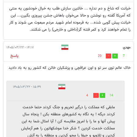
خیانت که شاخ و دم نداره ... خائنین سازش طلب به خیال خودشون یه متنی
که آمریکا گفته رو نوشتن و حالا می‌خوان باهاش جشن پیروزی بگیرن... این
خیانت پیش گویی شده... به فرموده امام شهید مردم مبعوث می شوند و کار
را تمام خواهند کرد و کمر فتنه گر(داخلی و خارجی) را می شکنند.
مهدی
۱۴:۱۷ - ۱۴۰۵/۰۳/۲۲
پاسخ
20
7
خاک عالم توی سر تو و اون عراقچی و پزشکیان خائن که کشور رو به باد دادید
۱۵:۴۹ - ۱۴۰۵/۰۳/۲۲
4
14
مابقی که مملکت را درگیر تحریم و جنگ کردند حتما خدمت
کردند دیگه ! یه نگاه به کشورهای منطقه بکن ! پنجاه سال
پیش آنها و ما را با امروز مقایسه کن ! آیا امثال شما به این
مملکت خدمت کردین ؟ شکر خدا موشکهاتون را هم آزمایش
کردین و تلاویو و حیفا را محو کردین و منطقه را به آتش