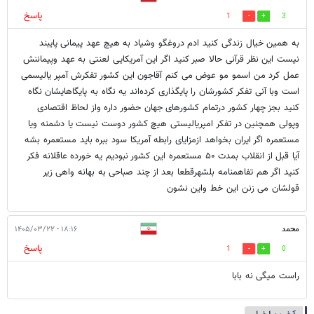
پاسخ
1
3
به همین خیال زندگی کنید ادم دروغگو وشیاد به هیچ عهد پیمانی پایبند
نیست این نظر قرآنی حالا صبر کنید اگر این آمریکایی لعنتی به عهد وپیماننش
عمل کرد من اسمو مو عوض می کنم‌ آقاجون این کشور تفکرش آمپر یالیسمی
است وبا آنی تفکر کشورشان را پایگذاری کرده‌اند یه نگاه به پایگاهایشان نگاه
کنید بجز چهار کشور درتمام کشورهای جهان حضور داره واز لحاظ اقتصادی
وپولی همچنین در تفکر امپریالیستی هیچ کشور دوست نیست یا دشمنه ویا
مستعمره اگر ایران بخواهد ازمزایای رابطه آمریکا سود ببره باید مستعمره بشه
آیا قبل از انقلاب بمدت ۵۰ مستعمره این کشور نبودیم یه خورده عاقلانه فکر
کنید اگر هم‌ تفاهمنامه بلشهرقطعا بعد از چند صباحی به بهانه واهی زیر
قولشان می زنن این خط واین نشون
محمد
۱۸:۱۶ - ۱۴۰۵/۰۳/۲۲
پاسخ
1
0
راست میگی نه بابا