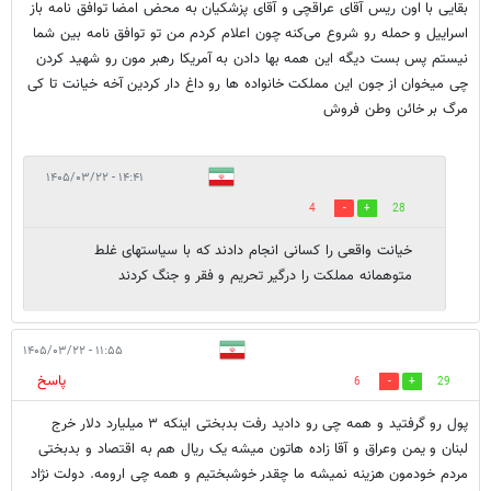
بقایی با اون ریس آقای عراقچی و آقای پزشکیان به محض امضا توافق نامه باز
اسراییل و حمله رو شروع می‌کنه چون اعلام کردم من تو توافق نامه بین شما
نیستم پس بست دیگه این همه بها دادن به آمریکا رهبر مون رو شهید کردن
چی میخوان از جون این مملکت خانواده ها رو داغ دار کردین آخه خیانت تا کی
مرگ بر خائن وطن فروش
۱۴:۴۱ - ۱۴۰۵/۰۳/۲۲
4
28
خیانت واقعی را کسانی انجام دادند که با سیاستهای غلط
متوهمانه مملکت را درگیر تحریم و فقر و جنگ کردند
۱۱:۵۵ - ۱۴۰۵/۰۳/۲۲
پاسخ
6
29
پول رو گرفتید و همه چی رو دادید رفت بدبختی اینکه ۳ میلیارد دلار خرج
لبنان و یمن وعراق و آقا زاده هاتون میشه یک ریال هم به اقتصاد و بدبختی
مردم خودمون هزینه نمیشه ما چقدر خوشبختیم و همه چی ارومه. دولت نژاد