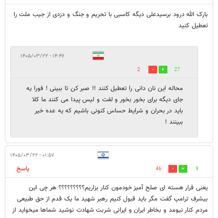
بارک الله درود برسیدعلی دیگه کاسبی با تحریم و جنگ و دزدی از جیب ملت را
تعطیل کنید
۱۴:۴۶ - ۱۴۰۵/۰۳/۲۲
2
27
محاله این نان دانی را تعطیل کنند !! صبر کن تا ببینی ! فورا یه
جای دیگه برای بخور بخور و لفت و لیس پیدا می کنند ما کلا
باید در بحران و شرایط حساس کنونی باشیم که یه عده خیر
ببینند !
۰۱:۵۷ - ۱۴۰۵/۰۳/۲۲
پاسخ
46
9
یعنی قرار هسته ای صلح آمیز خودمون کنار بزاریم؟؟؟؟؟؟؟؟؟ هر چی این
بیشرف ترامپ گفت مگر باید قبول کنیم رهبر شهید ما یک قدم از حق طبیعی
مردم کنار نیومد و بخاطر ایران و ایرانی شربت شهادت نوشید شماها میخواید از