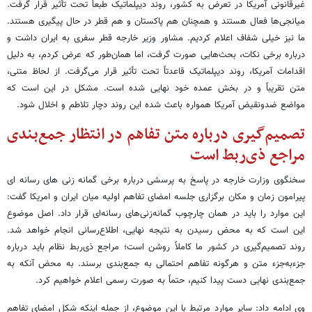
غیرقانونی آمریکا در تعرض به کشور، روند دیپلماتیک طبعاً تحت تأثیر قرار گرفت.
میانجی‌ها فعال هستند و همچنان هم پاکستان و هم قطر در حال پیگیری هستند.
ما نیز خیلی شفاف اعلام کردیم. مشاور وزیر خارجه قطر سفری به ایران داشت و
درباره برخی نکات، بحث‌هایی صورت گرفت، اما همان‌طور که عرض کردم، به دلیل
اقدامات آمریکا، روند دیپلماتیک قاعدتاً تحت تأثیر قرار می‌گرفت. از لحاظ متنی،
متن تقریباً و در بخش عمده خود نهایی شده است. مشکل در این است که
مواضع ضدونقیض آمریکا همواره باعث شده این روند دچار تلاطم و اخلال شود.
تصمیم‌گیری درباره متن تفاهم در انتظار جمع‌بندی
مراجع ذی‌ربط است
سخنگوی وزارت خارجه در پاسخ به پرسشی درباره برخی گمانه زنی های رسانه ای
پیرامون زمان و مکان برگزاری جلسه امضای تفاهم اولیه میان ایران و امریکا گفت:
این موارد را باید در همان چارچوب گمانه‌زنی‌های رسانه‌ای قرار داد. اصل موضوع
این است که به محض رسیدن به نتیجه نهایی، اطلاع‌رسانی انجام خواهد شد.
روند تصمیم‌گیری در کشور ما کاملاً روشن است؛ مراجع ذی‌ربط نظام باید درباره
جزء‌به‌جزء متن و هرگونه تفاهم احتمالی به جمع‌بندی برسند. به محض آنکه به
جمع‌بندی نهایی دست پیدا کنیم، حتماً به صورت رسمی اعلام خواهیم کرد.
وی ادامه داد: سایر موارد مرتبط با این موضوع، از جمله اینکه شکل امضای تفاهم