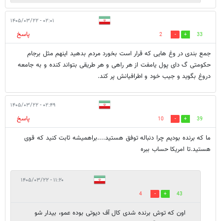
۰۲:۰۱ - ۱۴۰۵/۰۳/۲۲
پاسخ
2
33
جمع بندی در وغ هایی که قرار است بخورد مردم بدهید اینهم مثل برجام
حکومتی گ دای پول یامفت از هر راهی و هر طریقی بتواند کنده و به جامعه
دروغ بگوید و جیب خود و اطرافیانش پر کند.
۰۲:۴۹ - ۱۴۰۵/۰۳/۲۲
پاسخ
10
39
ما که برنده بودیم چرا دنباله توفق هستید....براهمیشه ثابت کنید که قوی
هستید.تا امریکا حساب ببره
۱۱:۲۰ - ۱۴۰۵/۰۳/۲۲
4
43
اون که توش برنده شدی کال آف دیوتی بوده عمو، بیدار شو