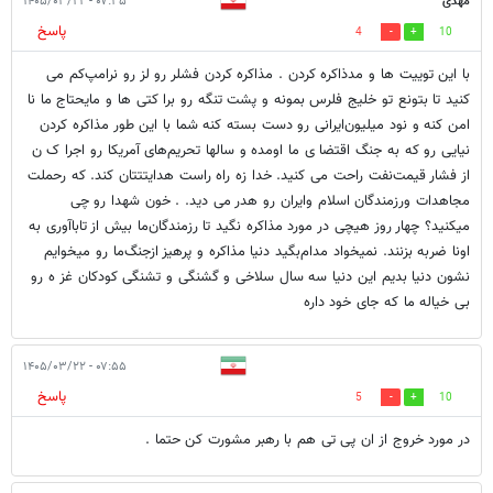
مهدی
۰۷:۳۵ - ۱۴۰۵/۰۳/۲۲
پاسخ
4
10
با این توییت ها و مدذاکره کردن . مذاکره کردن فشلر رو لز رو نرامپ‌کم می
کنید تا بتونع تو خلیج فلرس بمونه و پشت تنگه رو برا کتی ها و مایحتاج ما نا
امن کنه و نود میلیون‌ایرانی رو دست بسته کنه شما با این طور مذاکره کردن
نیایی رو که به جنگ اقتضا ی ما اومده و سالها تحریم‌های آمریکا رو اجرا ک ن
از فشار قیمت‌نفت راحت می کنید. خدا زه راه راست هدایتتتان کند. که رحملت
مجاهدات ورزمندگان اسلام وایران رو هدر می دید. . خون شهدا رو چی
میکنید؟ چهار روز هیچی در مورد مذاکره نگید تا رزمندگان‌ما بیش از تاباآوری به
اونا ضربه بزنند. نمیخواد مدام‌بگید دنیا مذاکره و پرهیز ازجنگ‌ما رو میخوایم
نشون دنیا بدیم این دنیا سه سال سلاخی و گشنگی و تشنگی کودکان غز ه رو
بی خیاله ما که جای خود داره
۰۷:۵۵ - ۱۴۰۵/۰۳/۲۲
پاسخ
5
10
در مورد خروج از ان پی تی هم با رهبر مشورت کن حتما .