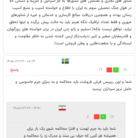
شناور های تجاری و نفتکش های کشورها به جز اسرائیل و آمریکا و کسانی که
در طول جنگ تحمیلی سوم به ایران با اطلاع و خواسته آسیب و منبع آسیب
رسانی بودند و همچنین دریافت مبالغ کارسازی و خدماتی و غیره از شناورهای
عبوری و فقط تعداد ترافیک تنگه هرمز باید به حالت پیش برگردد و اینها تحقق
نیابد، توافق نیست بلکه( تسلیم و زانو زدن ایران در برابر خواسته های زورگویان
و قلدرمعابان صغیر و کبیر دنیاست)از ترس کشته شدن به خاطر مقاومت و
ایستادگی و یا منفعت‌طلبی و وطن فروشی است!.
۰۵:۲۴ - ۱۴۰۵/۰۳/۲۲
پاسخ
17
18
شما و اون ریییس فرش فروشت باید محاکمه و به سزای جرم جاسوسی و
عامل ترور سرداران برسید
۱۴:۴۰ - ۱۴۰۵/۰۳/۲۲
2
25
شما باید به جرم تهمت و افترا محاکمه شوی یک بار برای
همیشه هر کس که حرف بی سند و مدرک زد را محاکمه و