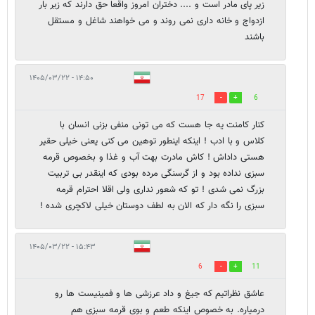
زیر پای مادر است و .... دختران امروز واقعا حق دارند که زیر بار
ازدواج و خانه داری نمی روند و می خواهند شاغل و مستقل
باشند
۱۴:۵۰ - ۱۴۰۵/۰۳/۲۲
17
6
کنار کامنت یه جا هست که می تونی منفی بزنی انسان با
کلاس و با ادب ! اینکه اینطور توهین می کنی یعنی خیلی حقیر
هستی داداش ! کاش مادرت بهت آب و غذا و بخصوص قرمه
سبزی نداده بود و از گرسنگی مرده بودی که اینقدر بی تربیت
بزرگ نمی شدی ! تو که شعور نداری ولی اقلا احترام قرمه
سبزی را نگه دار که الان به لطف دوستان خیلی لاکچری شده !
۱۵:۴۳ - ۱۴۰۵/۰۳/۲۲
6
11
عاشق نظراتیم که جیغ و داد عرزشی ها و فمینیست ها رو
درمیاره. به خصوص اینکه طعم و بوی قرمه سبزی هم