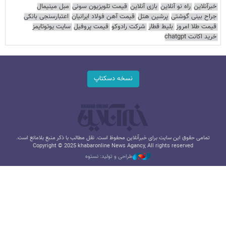
خبرآنلاین
راه نو آنلاین
بازی آنلاین
قیمت تلویزیون سونی
مبل مینیمال
جراح بینی گوشتی
پرشین هتل
قیمت آهن فولاد ایرانیان
اعتبارسنجی بانکی
قیمت طلا امروز
بلیط قطار
شرکت رادوکو
قیمت پروفیل
سایت یوتوتایمز
خرید اکانت chatgpt
نسخه دسکتاپ
تمامی حقوق این سایت برای خبرآنلاین محفوظ است. نقل مطالب با ذکر منبع بلامانع است.
Copyright © 2025 khabaronline News Agancy, All rights reserved
طراحی و تولید: نستوه