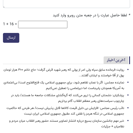
*
لطفا حاصل عبارت را در جعبه متن روبرو وارد کنید
1 + 16 =
ارسال
آخرین اخبار
روایت فرمانده سابق سپاه ولی امر از پولی که رهبر شهید قرض گرفت؛ حاج خانم ۳۰۰ هزار تومان
پول از آقا خواستند و ایشان گفتند...
نماینده مجلس: اگر با عمان تفاهم شود، برای جمهوری اسلامی یک فتح‌الفتوح است/ بی‌اعتمادی
به آمریکا همچنان پابرجاست اما دیپلماسی را تعطیل نمی‌کنیم
پزشکیان: دشمنان کسانی را ترور می‌کنند که گره‌گشای مشکلات جامعه ما هستند/ باید در
چارچوب سیاست‌های رهبر معظم انقلاب گام برداریم
نائب رئیس مجلس: افزایش بی دلیل قیمت کالاها قابل پذیرش نیست/ هر طرحی که حاکمیت
جمهوری اسلامی در تنگه هرمز را نقض کند مقبول جمهوری اسلامی ایران نیست
خبر مهم جانشین سازمان بسیج درباره انتشار تصاویر مستند حضور رهبر انقلاب میان مردم و
نظامیان + جزئیات