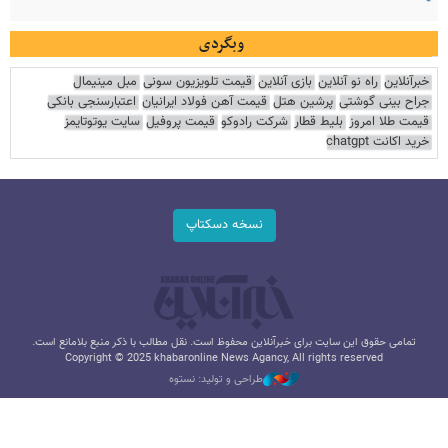
وبگردی
خبرآنلاین
راه نو آنلاین
بازی آنلاین
قیمت تلویزیون سونی
مبل مینیمال
جراح بینی گوشتی
پرشین هتل
قیمت آهن فولاد ایرانیان
اعتبارسنجی بانکی
قیمت طلا امروز
بلیط قطار
شرکت رادوکو
قیمت پروفیل
سایت یوتوتایمز
خرید اکانت chatgpt
نسخه دسکتاپ
تمامی حقوق این سایت برای خبرآنلاین محفوظ است. نقل مطالب با ذکر منبع بلامانع است.
Copyright © 2025 khabaronline News Agancy, All rights reserved
طراحی و تولید: نستوه