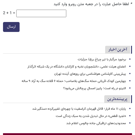
*
لطفا حاصل عبارت را در جعبه متن روبرو وارد کنید
2 + 1 =
ارسال
آخرین اخبار
برخورد مرگبار با تیر چراغ برق/ جزئیات
اعضای هیئت علمی، دانشجویان نخبه و کارکنان دانشگاه در یک شبکه‌ اثرگذار
پیش‌بینی کارشناس هواشناسی برای روزهای آینده تهران
چهارمین کودک قربانی حمله سگ‌های بلاصاحب؛ حمله ۶ قلاده سگ به آراد ۹ ساله
النینو در راه است؛ پاییز امسال پرچالش می‌شود؟
پربیننده‌ترین
پایان ۱۱ ماه فرار؛ قاتل قهرمان کراسفیت با چهره‌ای تغییرکرده دستگیر شد
«تجرد قطعی» در حال تبدیل شدن به سبک زندگی است
محدودیت‌های ترافیکی جاده چالوس اعلام شد