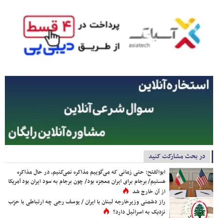
در بحث مشارکت کنید
ابوالفتح: حتی زمانی که می‌گوییم مذاکره نمی‌کنیم، در حال مذاکره
هستیم/ برجام برای ایران معجزه بود/ چون برجام به سود ایران بود آمریکا
از آن خارج شد
راز دشمنی وزیرخارجه لبنان با ایران / یوسف رجی چه ارتباطی با حزب
نزدیک به اسرائیل دارد؟