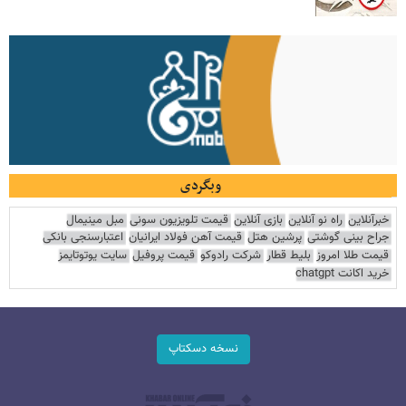
وبگردی
خبرآنلاین
راه نو آنلاین
بازی آنلاین
قیمت تلویزیون سونی
مبل مینیمال
جراح بینی گوشتی
پرشین هتل
قیمت آهن فولاد ایرانیان
اعتبارسنجی بانکی
قیمت طلا امروز
بلیط قطار
شرکت رادوکو
قیمت پروفیل
سایت یوتوتایمز
خرید اکانت chatgpt
نسخه دسکتاپ