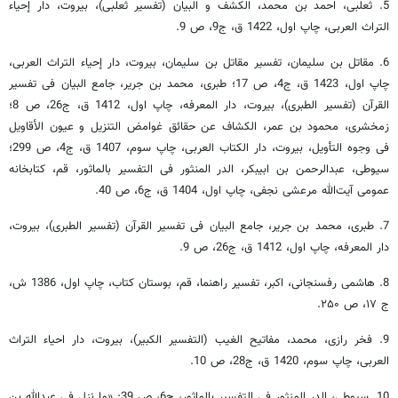
5. ثعلبی، احمد بن محمد، الکشف و البیان (تفسیر ثعلبی)، بیروت، دار إحیاء
التراث العربی‏، چاپ اول، 1422 ق، ج‏9، ص 9.
6. مقاتل بن سلیمان،‏ تفسیر مقاتل بن سلیمان، بیروت، دار إحیاء التراث العربی‏،
چاپ اول، 1423 ق، ج‏4، ص 17؛ طبری، محمد بن جریر، جامع البیان فی تفسیر
القرآن (تفسیر الطبری)، بیروت، دار المعرفه، چاپ اول، 1412 ق، ج‏26، ص 8؛
زمخشری، محمود بن عمر، الکشاف عن حقائق غوامض التنزیل و عیون الأقاویل
فی وجوه التأویل، بیروت، دار الکتاب العربی‏، چاپ سوم، 1407 ق، ج‏4، ص 299؛
سیوطی، عبدالرحمن بن ابی‏بکر، الدر المنثور فی التفسیر بالماثور، قم، کتابخانه
عمومی آیت‌الله مرعشی نجفی، چاپ اول، 1404 ق، ج‏6، ص 40.
7. طبری، محمد بن جریر، جامع البیان فی تفسیر القرآن (تفسیر الطبری)، بیروت،
دار المعرفه، چاپ اول، 1412 ق، ج‏26، ص 9.
8. هاشمی رفسنجانی، اکبر، تفسیر راهنما، قم، بوستان کتاب، چاپ اول، 1386 ش،
ج ۱۷، ص ۲۵۰.
9. فخر رازی، محمد، مفاتیح الغیب (التفسیر الکبیر)، بیروت، دار احیاء التراث
العربی، چاپ سوم، 1420 ق، ج‏28، ص 10.
10. سیوطی، الدر المنثور فی التفسیر بالماثور، ج‏6، ص 39: «ما نزل فی عبدالله بن