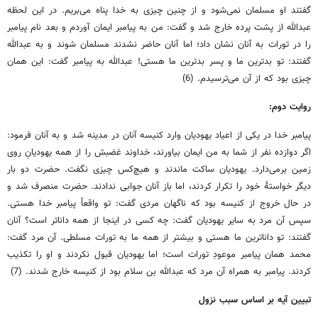
گفتند او مسلمان نمی‌شود و از چنین چیزی به خدا پناه می‌بریم. در این لحظه
عبدالله از پشت پرده خارج شد و گفت: من به پیامبر ایمان آوردم و بعد نام پیامبر
را در تورات به آنان نشان داد؛ اما آنان حاضر نشدند مسلمان شوند و به عبدالله
گفتند: تو بدترین ما و پسر بدترین ما هستی! عبدالله به پیامبر گفت: این همان
چیزی بود که از آن می‌ترسیدم. (6)
روایت دوم:
پیامبر خدا در یکی از اعیاد یهودیان وارد کنیسه آنان در مدینه شد و به آنان فرمود:
اگر دوازده نفر از شما به من ایمان بیاورند، خداوند غضبش را از همه یهودیانِ روی
زمین برمی‌دارد. یهودیان ساکت ماندند و هیچ‌کس چیزی نگفت. حضرت دو بار
دیگر خواستۀ خود را تکرار کردند، اما باز آنان جوابی ندادند. حضرت منصرف شد و
در حال خروج از کنیسه بود که ناگهان مردی گفت: تو واقعاً پیامبر خدا هستی.
سپس آن مرد به سایر یهودیان گفت: چه کسی در اینجا از همه داناتر است؟ آنان
گفتند: تو داناترین ما هستی و بیشتر از همه ما به تورات مسلطی. آن مرد گفت:
محمد همان پیامبر موعودِ تورات است؛ اما یهودیان قبول نکردند و او را تکذیب
کردند. پیامبر به همراه آن مرد که عبدالله بن سلام بود از کنیسه خارج شدند. (7)
تبیین آیه بر اساس سبب نزول