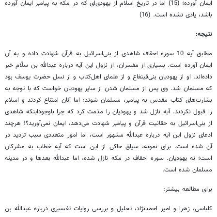
ایمان آورده؛ (15) اما در تاریخ اسلام از یهودی‌ای که در مکه به پیامبر ایمان آورده
باشد، یادی نشده است. (16)
نتیجه:
مطابق آیه 10 سوره احقاف شاهدی از بنی‌اسرائیل به قرآن شهادت داده و به آن
ایمان آورده است. بسیاری از مفسران، از نزول این آیه درباره عبدالله بن سلّام خبر
داده‌اند. او از یهودیان بنی‌قینفاع و از علمای اهل‌کتاب و از نسل حضرت یوسف بود
که مسلمان شد. وی پس از مسلمان شدن از سایر یهودیان خواست که با توجه به
بشارت‌های کتاب مقدس به پیامبر، مسلمان شوند؛ اما آنان امتناع کردند و اسلام
را قبول نکردند. آیه نازل شد و یهودیان را مذمت کرد که چرا باوجوداینکه شاهدی
از بنی‌اسرائیل به حقانیت قرآن و پیامبر شهادت می‌دهد، ایمان نمی‌آورید؟! هرچند
ادعای نزول این آیه درباره عبدالله مشهور است، اما امور متعددی سبب تردید در
آن شده است. برای نمونه، سیاق حاکی از این است که آیه خطاب به مشرکان
است؛ نه یهودیان. سوره احقاف در مکه نازل شده، اما عبدالله بعدها و در مدینه
مسلمان شده است.
برای مطالعه بیشتر:
کلباسی، زهرا و امیر احمدنژاد، تحلیل و بررسی روایات تفسیری درباره عبدالله بن