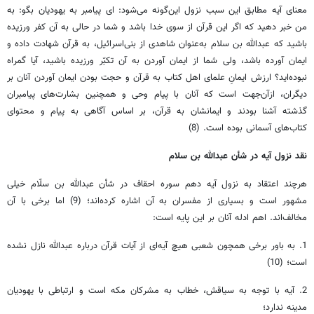
معنای آیه مطابق این سبب نزول این‌گونه می‌شود: ای پیامبر به یهودیان بگو: به
من خبر دهید که اگر این قرآن از سوی خدا باشد و شما در حالی به آن کفر ورزیده
باشید که عبدالله بن سلام به‌عنوان شاهدی از بنی‌اسرائیل، به قرآن شهادت داده و
ایمان آورده باشد، ولی شما از ایمان آوردن به آن تکبّر ورزیده باشید، آیا گمراه
نبوده‌اید؟ ارزش ایمانِ علمای اهل کتاب به قرآن و حجت بودن ایمان آوردن آنان بر
دیگران، ازآن‌جهت است که آنان با پیام وحی و همچنین بشارت‌های پیامبران
گذشته آشنا بودند و ایمانشان به قرآن، بر اساس آگاهی به پیام و محتوای
کتاب‌های آسمانی بوده است. (8)
نقد نزول آیه در شأن عبدالله بن سلام
هرچند اعتقاد به نزول آیه دهم سوره احقاف در شأن عبدالله بن سلّام خیلی
مشهور است و بسیاری از مفسران به آن اشاره کرده‌اند؛ (9) اما برخی با آن
مخالف‌اند. اهم ادله آنان بر این پایه است:
1. به باور برخی همچون شعبی هیچ آیه‌ای از آیات قرآن درباره عبدالله نازل نشده
است؛ (10)
2. آیه با توجه به سیاقش، خطاب به مشرکان مکه است و ارتباطی با یهودیان
مدینه ندارد؛