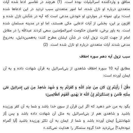
منافق و واردکننده اسرائیلیات بوده است. (1) هرچند در تفاسیر ادعا شده آیات
متعددی درباره او نازل شده، اما امور متعددی سبب تردید در این ادعاها شده
است؛ برای نمونه در مواردی او خودش مدعی است که آیه در شأنش نازل شده و
افزون بر این، بخشی از آیات ادعایی مکی هستند، اما او در مدینه مسلمان شده
است. به باور برخی، غاصبان حکومت امیرالمؤمنین سعی کردند عبدالله را در مقابل
امام از جهت کثرت نزول آیات در شأن ایشان مطرح کنند؛ به‌همین‌دلیل، به‌دروغ
مدعی شدند آیات متعددی درباره او نازل شده است. (2)
سبب نزول آیه دهم سوره احقاف
مطابق آیه 10 سوره احقاف شاهدی از بنی‌اسرائیل به قرآن شهادت داده و به آن
ایمان آورده است:
«قُلْ أَ رَأَیْتُمْ إِنْ کٰانَ مِنْ عِنْدِ اَللّٰهِ وَ کَفَرْتُمْ بِهِ وَ شَهِدَ شٰاهِدٌ مِنْ بَنِی إِسْرٰائِیلَ عَلیٰ
مِثْلِهِ فَآمَنَ وَ اِسْتَکْبَرْتُمْ إِنَّ اَللّٰهَ لاٰ یَهْدِی اَلْقَوْمَ اَلظّٰالِمِینَ؛
بگو: به من خبر دهید که اگر این قرآن از سوی خدا باشد و شما به آن کفر ورزیده
باشید و شاهدی هم از بنی‌اسرائیل به مثل آن شهادت داده باشد و پس [از
شهادتش] ایمان آورده باشد و شما از ایمان به آن تکبّر ورزیده باشید [آیا گمراه
نبوده‌اید؟] بی‌تردید خدا گروه ستمکار را هدایت نمی‌کند.»