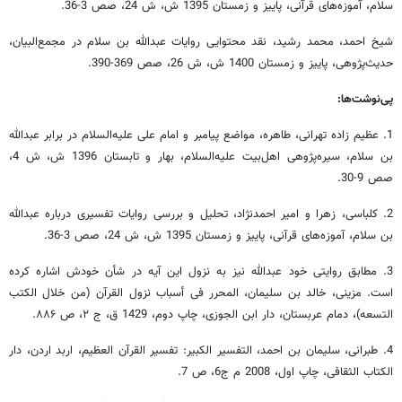
سلام، آموزه‌های قرآنی، پاییز و زمستان 1395 ش، ش 24، صص 3-36.
شیخ احمد، محمد رشید، نقد محتوایی روایات عبدالله بن سلام در مجمع‌البیان،
حدیث‌پژوهی، پاییز و زمستان 1400 ش، ش 26، صص 369-390.
پی‌نوشت‌ها:
1. عظیم زاده تهرانی، طاهره، مواضع پیامبر و امام علی علیه‌السلام در برابر عبدالله
بن سلام، سیره‌پژوهی اهل‌بیت علیه‌السلام، بهار و تابستان 1396 ش، ش 4،
صص 9-30.
2. کلباسی، زهرا و امیر احمدنژاد، تحلیل و بررسی روایات تفسیری درباره عبدالله
بن سلام، آموزه‌های قرآنی، پاییز و زمستان 1395 ش، ش 24، صص 3-36.
3. مطابق روایتی خود عبدالله نیز به نزول این آیه در شأن خودش اشاره کرده
است. مزینی، خالد بن سلیمان، المحرر فی أسباب نزول القرآن (من خلال الکتب
التسعه)، دمام عربستان، دار ابن الجوزی، چاپ دوم، 1429 ق، ج ۲، ص ۸۸۶.
4. طبرانی، سلیمان بن احمد، التفسیر الکبیر: تفسیر القرآن العظیم، اربد اردن، دار
الکتاب الثقافی‏، چاپ اول، 2008 م ج‏6، ص 7.