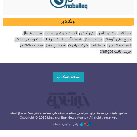
وبگردی
خبرآنلاین
راه نو آنلاین
بازی آنلاین
قیمت تلویزیون سونی
مبل مینیمال
جراح بینی گوشتی
پرشین هتل
قیمت آهن فولاد ایرانیان
اعتبارسنجی بانکی
قیمت طلا امروز
بلیط قطار
شرکت رادوکو
قیمت پروفیل
سایت یوتوتایمز
خرید اکانت chatgpt
نسخه دسکتاپ
تمامی حقوق این سایت برای خبرآنلاین محفوظ است. نقل مطالب با ذکر منبع بلامانع است.
Copyright © 2025 khabaronline News Agancy, All rights reserved
طراحی و تولید: نستوه