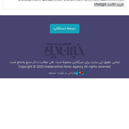
خرید اکانت chatgpt
نسخه دسکتاپ
تمامی حقوق این سایت برای خبرآنلاین محفوظ است. نقل مطالب با ذکر منبع بلامانع است.
Copyright © 2025 khabaronline News Agancy, All rights reserved
طراحی و تولید: نستوه