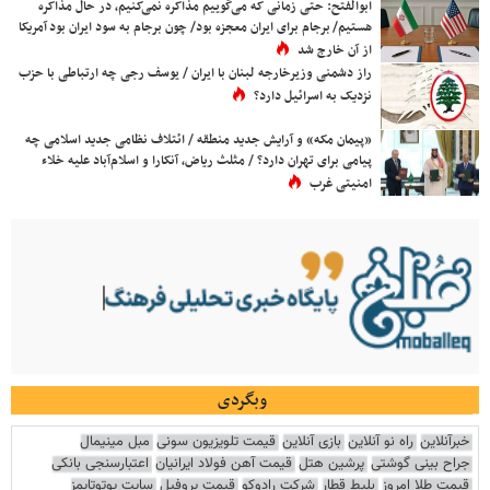
ابوالفتح: حتی زمانی که می‌گوییم مذاکره نمی‌کنیم، در حال مذاکره
هستیم/ برجام برای ایران معجزه بود/ چون برجام به سود ایران بود آمریکا
از آن خارج شد
راز دشمنی وزیرخارجه لبنان با ایران / یوسف رجی چه ارتباطی با حزب
نزدیک به اسرائیل دارد؟
«پیمان مکه» و آرایش جدید منطقه / ائتلاف نظامی جدید اسلامی چه
پیامی برای تهران دارد؟ / مثلث ریاض، آنکارا و اسلام‌آباد علیه خلاء
امنیتی غرب
وبگردی
خبرآنلاین
راه نو آنلاین
بازی آنلاین
قیمت تلویزیون سونی
مبل مینیمال
جراح بینی گوشتی
پرشین هتل
قیمت آهن فولاد ایرانیان
اعتبارسنجی بانکی
قیمت طلا امروز
بلیط قطار
شرکت رادوکو
قیمت پروفیل
سایت یوتوتایمز