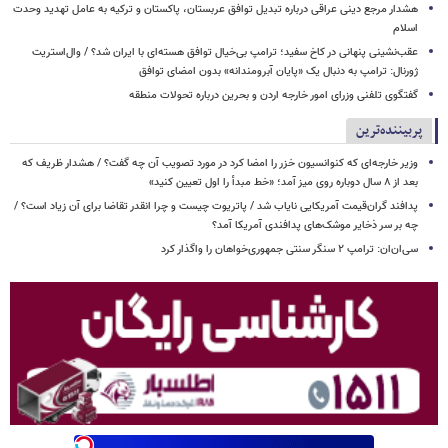
هشدار مرجع دینی عراقی درباره تبدیل توافق عربستان، پاکستان و ترکیه به عامل تهدید وحدت
اسلام
عقب‌نشینی پنهانی در کاخ سفید؛ ترامپ بی‌خیال توافق هسته‌ای با ایران شد؟ / وال‌استریت
ژورنال: ترامپ به دنبال یک «پایان آبرومندانه» بدون امضای توافق
گفتگوی تلفنی وزرای امور خارجه اردن و بحرین درباره تحولات منطقه
پربیننده‌ترین
وزیر خارجه‌ای که کنوانسیون خزر را امضا کرد در مورد تصویب آن چه گفت؟ / هشدار ظریف که
بعد از ۸ سال دوباره روی میز آمد؛ «خط مبدأ را اول تعیین کنید»
پدافند گران‌قیمت آمریکایی نایاب شد / پاتریوت چیست و چرا انقدر تقاضا برای آن زیاد است؟ /
چه بر سر ذخایر موشک‌های پدافندی آمریکا آمد؟
سی‌ان‌ان: ترامپ ۲ سنگر سنتی جمهوری‌خواهان را واگذار کرد