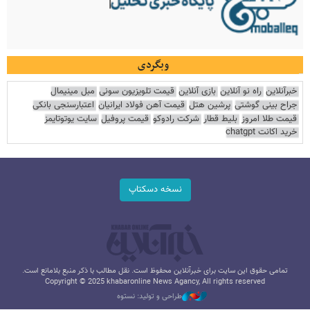
وبگردی
خبرآنلاین
راه نو آنلاین
بازی آنلاین
قیمت تلویزیون سونی
مبل مینیمال
جراح بینی گوشتی
پرشین هتل
قیمت آهن فولاد ایرانیان
اعتبارسنجی بانکی
قیمت طلا امروز
بلیط قطار
شرکت رادوکو
قیمت پروفیل
سایت یوتوتایمز
خرید اکانت chatgpt
نسخه دسکتاپ
تمامی حقوق این سایت برای خبرآنلاین محفوظ است. نقل مطالب با ذکر منبع بلامانع است.
Copyright © 2025 khabaronline News Agancy, All rights reserved
طراحی و تولید: نستوه