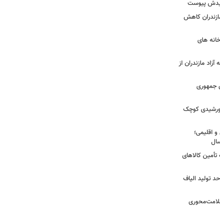
شهیدش پیوست
ازندران کاهش
ودخانه های
آزاد مازندران از
دی جمهوری
 خورشیدی کوچک
و اقلیمی؛
 تأمین کالاهای
د تولید الیاف
سلامت‌محوری