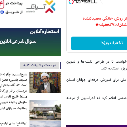
 از روش خانگی سفیدکننده
دان50%تخفیف🔥
تخفیف ویژه!
خواست تا در طراحی نقشه‌ها و تدوین
در بحث مشارکت کنید
ه استفاده کند.
شیخ‌نشین‌ها چگونه فک
ملی برای آموزش حرفه‌ای جوانان استان
مسجدجامعی: عمان تن
است که نگاه متفاوتی 
عربستان برادر بزرگ‌
مسلط خلیج فارس ا
خصصی اعلام کرد که فدراسیون از مرحله
سازمان وظیفه عمومی 
معافیت سربازان فراری
ابوالفتح: برای ترامپ