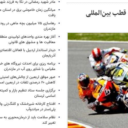
مادر شهید رمضانی در نکا به فرزند 
میانگین زمان خاموشی برق در استان م
 قطب بین‌المللی
یافت
رهاسازی ۷۵ میلیون بچه ماهی در ر
مازندران
آغاز بهره مندی واحدهای تولییدی منطقه 
معافیت ها و مشوق های قانونی
دیدار استاندار اردبیل با فعالان اقتصا
آذربایجان
برنامه ریزی برای احداث نیروگاه های
مقیاس یا شناور روی آب در مازندران
عبور موفق اربعین از چالش‌های امنیتی 
کاهش ۲۰ درصدی تلفات در اربعین امسال
برگزاری جلسه ستاد تنظیم بازار و کمیته
اساسی لرستان
افتتاح کارخانه شیرخشک و کلنگ‌زنی واح
پلی‌استر در میاندوآب
نظام سلامت باید از درمان‌محوری به 
تغییر کند