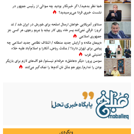
شما نظر بدهید/ اگر خبرنگار بودید چه سوالی از رئیس جمهور در
نشست خبری فردا می‌پرسیدید؟
سناتور آمریکایی خواهان ارسال اسلحه برای شورش در ایران شد / تد
کروز: فرقی نمی‌کند پسر شاه روی کار بیاید یا مریم رجوی، هر کسی جز
جمهوری اسلامی
«پیمان مکه» و آرایش جدید منطقه / ائتلاف نظامی جدید اسلامی چه
پیامی برای تهران دارد؟ / مثلث ریاض، آنکارا و اسلام‌آباد علیه خلاء
امنیتی غرب
سوسن پرور: دیگر «عاشق» حرفه‌ام نیستم/ شو آف‌های لازم برای بازیگر
بودن را ندارم/ مِهر هم مثل نان آدم‌ها را نمک‌گیر می‌کند
وبگردی