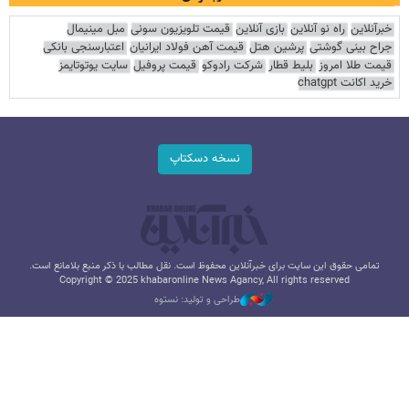
خبرآنلاین
راه نو آنلاین
بازی آنلاین
قیمت تلویزیون سونی
مبل مینیمال
جراح بینی گوشتی
پرشین هتل
قیمت آهن فولاد ایرانیان
اعتبارسنجی بانکی
قیمت طلا امروز
بلیط قطار
شرکت رادوکو
قیمت پروفیل
سایت یوتوتایمز
خرید اکانت chatgpt
نسخه دسکتاپ
تمامی حقوق این سایت برای خبرآنلاین محفوظ است. نقل مطالب با ذکر منبع بلامانع است.
Copyright © 2025 khabaronline News Agancy, All rights reserved
طراحی و تولید: نستوه