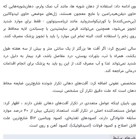
وی ادامه داد: استفاده از دهان شویه ها، مانند آب نمک ولرم، دهان‌شویه‌هایی که
حاوی دیفن‌هیدرامین یا مایع معجون هستند، ژل‌های موضعی حاوی لیدوکائین
(بی‌حس‌کننده) یا کورتیکواستروئید مانند تریامسینولون - فقط برای موارد شدید
تجویز می‌شود، همچنین می‌توانند قرص سایمتیدین با چسباندن لایه محافظ بر
روی زخم را استفاده کنند، البته تمام این موارد را باید با تجویز پزشک مصرف کنند.
سالی تصریح کرد: اگر آفت ها بزرگتر از یک سانتی متر و بیش از سه هفته طول
بکشد، همراه با تب، بثورات پوستی، درد مفاصل باشد، فرد بیمار به دلیل درد
شدید نمی‌تواند غذا و آب مصرف کند، از این رو باید به پزشک برای انجام اقدامات
درمانی مراجعه کند.
متخصص عفونی اضافه کرد: آفت‌های دهانی تکرار شونده شایع‌ترین ضایعه مخاط
دهان است که علت دقیق تکرار آن مشخص نیست.
وی بابیان اینکه عوامل متعددی در تکرار آفت‌های دهانی نقش دارند ، اظهار کرد:
عوامل مستعدکننده اصلی در تکرار آفت، استعداد ژنتیکی بیش از ۴۰ درصد موارد
سابقه خانوادگی دارند، کمبودهای تغذیه‌ای، کمبود ویتامین B۱۲ شایع‌ترین علت
قابل اصلاح و کمبود فولات (اسیدفولیک)، کمبود آهن و روی است.
خبرهای مرتبط