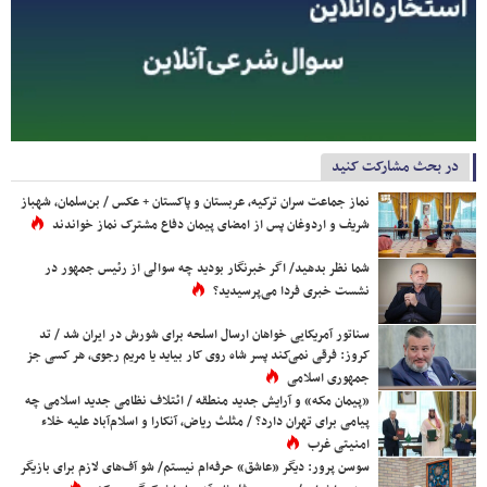
در بحث مشارکت کنید
نماز جماعت سران ترکیه، عربستان و پاکستان + عکس / بن‌سلمان، شهباز
شریف و اردوغان پس از امضای پیمان دفاع مشترک نماز خواندند
شما نظر بدهید/ اگر خبرنگار بودید چه سوالی از رئیس جمهور در
نشست خبری فردا می‌پرسیدید؟
سناتور آمریکایی خواهان ارسال اسلحه برای شورش در ایران شد / تد
کروز: فرقی نمی‌کند پسر شاه روی کار بیاید یا مریم رجوی، هر کسی جز
جمهوری اسلامی
«پیمان مکه» و آرایش جدید منطقه / ائتلاف نظامی جدید اسلامی چه
پیامی برای تهران دارد؟ / مثلث ریاض، آنکارا و اسلام‌آباد علیه خلاء
امنیتی غرب
سوسن پرور: دیگر «عاشق» حرفه‌ام نیستم/ شو آف‌های لازم برای بازیگر