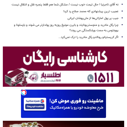
نه آقای تاجرنیا ! حال تیمت خوب نیست / مشکل شما هم فقط پنجره نقل و انتقال نیست
عجیب ترین پیشنهادی که محمد صلاح رد کرد!
جیب پر پول اماراتی‌ها از ملی‌پوشان ایرانی
چرا رئال مادرید و منچستریونایتد و بایرن مونیخ روزبه روز پولدارتر می شوند و بارسلونا و
یوونتوس به سمت ورشکستگی می روند؟
اگر کریستیانو رونالدو رئال مادرید را ترک نمی‌کرد...