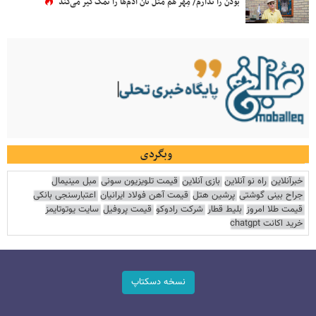
بودن را ندارم/ مِهر هم مثل نان آدم‌ها را نمک‌گیر می‌کند
وبگردی
خبرآنلاین
راه نو آنلاین
بازی آنلاین
قیمت تلویزیون سونی
مبل مینیمال
جراح بینی گوشتی
پرشین هتل
قیمت آهن فولاد ایرانیان
اعتبارسنجی بانکی
قیمت طلا امروز
بلیط قطار
شرکت رادوکو
قیمت پروفیل
سایت یوتوتایمز
خرید اکانت chatgpt
نسخه دسکتاپ