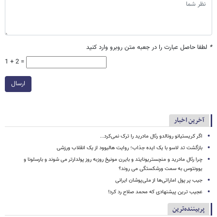
*
لطفا حاصل عبارت را در جعبه متن روبرو وارد کنید
1 + 2 =
ارسال
آخرین اخبار
اگر کریستیانو رونالدو رئال مادرید را ترک نمی‌کرد...
بازگشت تد لاسو با یک ایده جذاب؛ روایت هالیوود از یک انقلاب ورزشی
چرا رئال مادرید و منچستریونایتد و بایرن مونیخ روزبه روز پولدارتر می شوند و بارسلونا و
یوونتوس به سمت ورشکستگی می روند؟
جیب پر پول اماراتی‌ها از ملی‌پوشان ایرانی
عجیب ترین پیشنهادی که محمد صلاح رد کرد!
پربیننده‌ترین