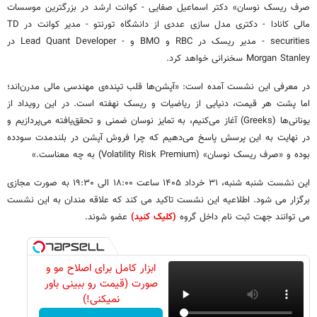
صرف ریسک نوسان» دکتر اسماعیل صفایی - کوانت ارشد در بزرگترین موسسات
مالی کانادا - دکتری مدل سازی عددی از دانشگاه تورنتو - مدیر کوانت در TD
securities - مدیر ریسک در RBC و BMO و - Lead Quant Developer در
Morgan Stanley سخنرانی خواهد کرد.
در معرفی این نشست آمده است: «آپشن‌ها قلب تپنده‌ی مهندسی مالی مدرن‌اند؛
اما پشت هر قیمت، دنیایی از ریاضیات و ریسک نهفته است. در این رویداد از
یونانی‌ها (Greeks) آغاز می‌کنیم، به تمایز نوسان ضمنی و تحقق‌یافته می‌پردازیم و
در نهایت به این پرسش پاسخ می‌دهیم که چرا فروش آپشن در بلندمدت سودده
بوده و «صرف ریسک نوسان» (Volatility Risk Premium) به چه معناست.»
این نشست شنبه شنبه، ۳۱ خرداد ۱۴۰۵ ساعت ۱۸:۰۰ الی ۱۹:۳۰ به صورت مجازی
برگزار می شود. اطلاعیه این نشست تاکید می کند که علاقه مندان به این نشست
می توانند جهت ثبت نام داخل گروه
(کلیک کنید)
عضو شوند.
ابزار کامل برای اصلاح مو و
صورت (قیمت رو ببینی باور
نمیکنی!)