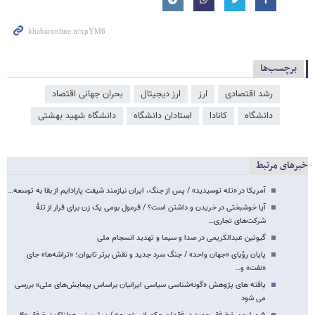
برچسب‌ها
رشد اقتصادی
ارز
ارز دیجیتال
بحران جهانی اقتصاد
دانشگاه
کانادا
استادان دانشگاه
دانشگاه شهید بهشتی
خبرهای مرتبط
آمریکا در «تله توسیدید» / پس از جنگ، ایران نیازمند شیفت پارادایم از بقا به توسعه…
آیا خوشبختی در خریدن و داشتن است؟ / فرمول بومی یک زن برای فرار از تلهٔ
شرکت‌های تجاری…
گیوتین عبدالکریمی در صدا و سیما و تهدید انسجام ملی
پایان رؤیای «جهان واحد» / جنگ سرد جدید و نقش برتر تایوان؛ «تراشه‌ها» جای
«نفت» و…
یافته های پژوهش «گونه‌شناسی سیاسی ایرانیان براساس پیمایش‌های ملی» بررسی
می شود