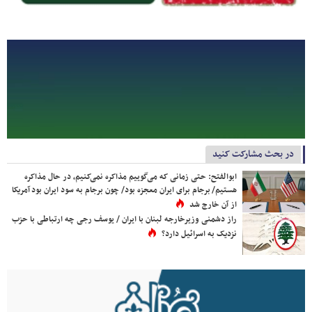
در بحث مشارکت کنید
ابوالفتح: حتی زمانی که می‌گوییم مذاکره نمی‌کنیم، در حال مذاکره
هستیم/ برجام برای ایران معجزه بود/ چون برجام به سود ایران بود آمریکا
از آن خارج شد
راز دشمنی وزیرخارجه لبنان با ایران / یوسف رجی چه ارتباطی با حزب
نزدیک به اسرائیل دارد؟