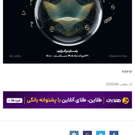
۲۱۶۲۱۶
کد مطلب
2232346