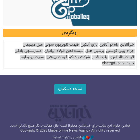
وبگردی
خبرآنلاین
راه نو آنلاین
بازی آنلاین
قیمت تلویزیون سونی
مبل مینیمال
جراح بینی گوشتی
پرشین هتل
قیمت آهن فولاد ایرانیان
اعتبارسنجی بانکی
قیمت طلا امروز
بلیط قطار
شرکت رادوکو
قیمت پروفیل
سایت یوتوتایمز
خرید اکانت chatgpt
نسخه دسکتاپ
تمامی حقوق این سایت برای خبرآنلاین محفوظ است. نقل مطالب با ذکر منبع بلامانع است.
Copyright © 2025 khabaronline News Agancy, All rights reserved
طراحی و تولید: نستوه