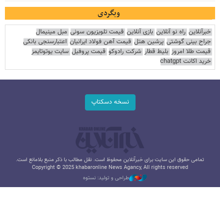
وبگردی
خبرآنلاین
راه نو آنلاین
بازی آنلاین
قیمت تلویزیون سونی
مبل مینیمال
جراح بینی گوشتی
پرشین هتل
قیمت آهن فولاد ایرانیان
اعتبارسنجی بانکی
قیمت طلا امروز
بلیط قطار
شرکت رادوکو
قیمت پروفیل
سایت یوتوتایمز
خرید اکانت chatgpt
نسخه دسکتاپ
تمامی حقوق این سایت برای خبرآنلاین محفوظ است. نقل مطالب با ذکر منبع بلامانع است.
Copyright © 2025 khabaronline News Agancy, All rights reserved
طراحی و تولید: نستوه