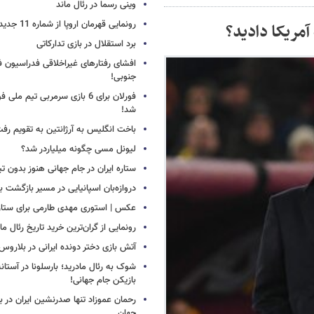
وینی رسما در رئال ماند
رونمایی قهرمان اروپا از شماره 11 جدید
آمریکا دادید؟
برد استقلال در بازی تدارکاتی
افشای رفتارهای غیراخلاقی فدراسیون فو
جنوبی!
فورلان برای 6 بازی سرمربی تیم مل
شد!
باخت انگلیس به آرژانتین به تقویم رفت
لیونل مسی چگونه میلیاردر شد؟
ستاره ایران در جام جهانی هنوز بدون ت
دروازه‌بان اسپانیایی در مسیر بازگشت ب
عکس | استوری مهدی طارمی برای ستاره 
رونمایی از گران‌ترین خرید تاریخ رئال ما
آتش بازی دختر دونده ایرانی در بلاروس
شوک به رئال مادرید؛ بارسلونا در آستا
بازیکن جام جهانی!
رحمان عموزاد تنها صدرنشین ایران در برت
جهان