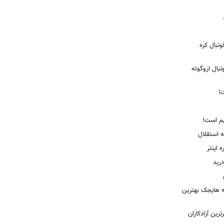
تبال کره
ی فوتبال اروگوئه
!
یم است!
ه استقلال
اینتر
درید
نه هایجک بهترین
رین آزادکاران