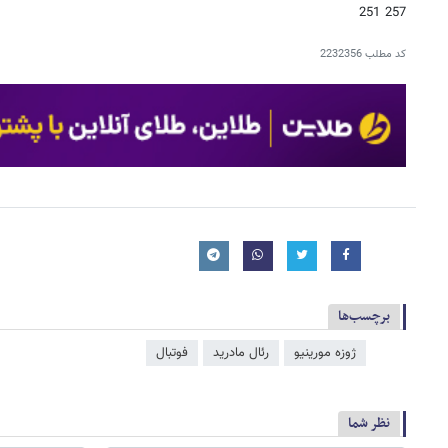
257 251
کد مطلب
2232356
برچسب‌ها
ژوزه مورینیو
رئال مادرید
فوتبال
نظر شما