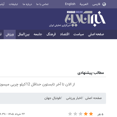
فارسی
العربية
English
تماس با ما
درباره ما
تبلیغات
آرشی
صفحه اصلی
سیاست
اقتصاد
فرهنگ
جامعه
بین‌الملل
ورزش
تا
مطالب پیشنهادی
از الان تا آخر تابستون حداقل 12کیلو چربی میسوزونی🧨
صفحه اصلی
اخبار ورزشی
فوتبال جهان
۲۲ خرداد ۱۴۰۵ - ۱۸:۳۸
۵ نفر