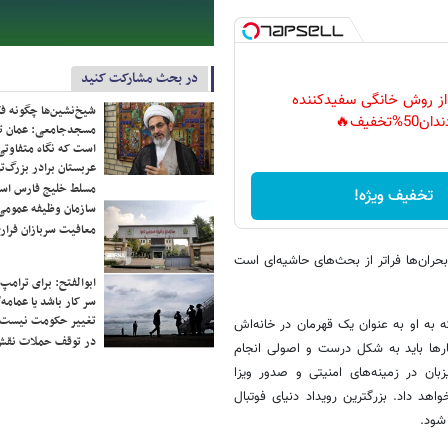
در بحث مشارکت کنید
 از روش خانگی سفیدکننده
شیخ‌نشین‌ها چگونه فک
دان50%تخفیف🔥
مسجدجامعی: عمان تن
است که نگاه متفاوتی 
عربستان برادر بزرگ‌
مسلط خلیج فارس ا
تخفیف ویژه!
سازمان وظیفه عمومی 
معافیت سربازان فراری
حران‌ها فراتر از بحث‌های حاشیه‌ای است
ابوالفتح: برای ترامپ
سر کار باشد یا عمامه/
تغییر حکومت نیست/ 
به او به عنوان یک قهرمان در خانه‌اش
در توقف حملات نقش
کارها باید به شکل درست و اصولی انجام
بان در زمینه‌های امنیتی و صدور ویزا
هد داد. بزرگترین رویداد دنیای فوتبال
شود.