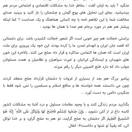
جنگید ؟ باید به اینان کفت : بخاطر خدا به مشکلات اقتصادی و اجتماعی مردم هم
بیندیشید. بجای این تحلیل های پوچ گوش و چشمتان را باز کنید و ببینید صدای
مخالفت شما با این تفاهم نامه با چه کسانی هماهنگ و یک صداست ؟ کما اینکه
پیشتر هم هم در مورد برجام هم صدا با همان ها بودید .
براستی خجالت هم چیز خوبی است اگر شعور خجالت کشیدن باشد .برای دشمنانی
که قصد جان ایران و انهدام تمدن ما را کرده بودند این خود یک پیروزی برای ملت
ایران است که همان ها التماس مذاکره و قرار داد صلخ می کنند. بالاخره این خون
های شهیدان و ایستادگی ایرانیان و غیرت سپاهیان و نظامیان و همت مسئولان
جواب داد که دارد فتح المبینی دیگر را رقم میزند.
پیامیر بزرگ هم بعد از بسیاری از غزوات با دشمنان قرارداد صلح منعقد کردند
چون می دانستند همه خواسته ها و منافع اسلام و مسلمین را نمی شود فقط با
جنگیدن دائمی به دست آورد. .
بگذارید مردم زندگی کنند و با وجود مقامات مسئول و درد آشنا به مشکلات کشور
کاسه داغ تر از آش نشوید . وَإِنْ جَنَحُوا لِلسَّلْمِ فَاجْنَحْ لَهَا وَتَوَکَّلْ عَلَی اللَّهِ ۚ إِنَّهُ هُوَ
السَّمِیعُ الْعَلِیمُ اگر دشمنان به صلح گرایند، تو هم به صلح گرای، و بر خدا توکل
کن، که یقیناً او شنوا و داناست۶۱- انفال