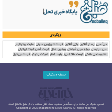
وبگردی
خبرآنلاین
راه نو آنلاین
بازی آنلاین
قیمت تلویزیون سونی
سایت یوتوتایمز
مبل مینیمال
جراح بینی گوشتی
پرشین هتل
قیمت آهن فولاد ایرانیان
اعتبارسنجی بانکی
قیمت طلا امروز
بلیط قطار
شرکت رادوکو
قیمت پروفیل
نسخه دسکتاپ
تمامی حقوق این سایت برای خبرآنلاین محفوظ است. نقل مطالب با ذکر منبع بلامانع است.
Copyright © 2025 khabaronline News Agancy, All rights reserved