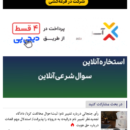
در بحث مشارکت کنید
رأی جنجالی درباره تغییر نام؛ ثبت‌احوال مخالفت کرد/ دادگاه
تجدیدنظر تغییر نام «رقیه» به «رویا» را پذیرفت/ استدلال مهم قضات
درباره حق هویت