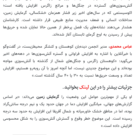
آتش‌سوزی‌های گسترده در جنگل‌ها و مراتع زاگرس افزایش یافته است؛
اکوسیستمی که در سال‌های اخیر زیر فشار همزمان خشکسالی، گرمایش زمین،
مداخلات انسانی و ضعف مدیریت منابع طبیعی قرار داشته است. کارشناسان
هشدار می‌دهند نشانه‌های یک فصل پرخطر از همین حالا نمایان شده و حریق‌ها
پیش از رسیدن به اوج گرمای تابستان آغاز شده‌اند.
عباس محمدی
، مدیر انجمن دیده‌بان کوهستان و کنشگر محیط‌زیست، در گفت‌وگو
با خبرآنلاین با اشاره به افزایش فراوانی و گستره آتش‌سوزی‌ها در دهه‌های اخیر
می‌گوید: «کوهستان زاگرس و جنگل‌های شمال از گذشته با آتش‌سوزی مواجه
بوده‌اند و این موضوع جدیدی نیست، اما آنچه امروز با آن روبه‌رو هستیم، افزایش
تعداد و وسعت حریق‌ها نسبت به ۳۰ یا ۴۰ سال گذشته است.»
جزئیات بیشتر را در این
لینک
بخوانید.
او یکی از مهم‌ترین عوامل این وضعیت را
گرمایش زمین
می‌داند: «بر اساس
گزارش‌های جهانی، میانگین افزایش دما در جهان حدود یک و نیم درجه سانتی‌گراد
بوده، اما در مناطق خشک خاورمیانه و شمال آفریقا این افزایش به حدود سه درجه
رسیده است. این موضوع خطر وقوع و گسترش آتش‌سوزی را به شکل محسوسی
افزایش داده است.»