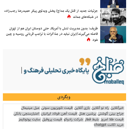
جزئیات جدید از قتل یک مداح/ پخش ویدئوی پیکر حمیدرضا رجب‌زاده
در شبکه‌های معاند
ظریف: بدون مدیریت تنش با آمریکا، حتی دوستان ایران هم از تهران
فاصله می‌گیرند/ایران نباید در مذاکرات با ترامپ قربانی روسیه و چین
شود
وبگردی
خبرآنلاین
راه نو آنلاین
بازی آنلاین
قیمت تلویزیون سونی
مبل مینیمال
جراح بینی گوشتی
پرشین هتل
قیمت آهن فولاد ایرانیان
اعتبارسنجی بانکی
قیمت طلا امروز
بلیط قطار
شرکت رادوکو
قیمت پروفیل
سایت یوتوتایمز
خرید اکانت chatgpt