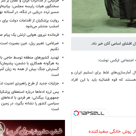
جزئیاتی از مذاکرات ایران و عمان بر سر 
سخنگوی هیات رئیسه مجلس: بیانیه‌ا
مسیر تردد دریایی در تنگه، در آستانه 
روایت پزشکیان از اقدامات دولت برای
امشب منتشر می‌شود
فرمانده نیروی هوایی ارتش یک پیام صا
ضرغامی: تغییر ریل، عین بصیرت اس
ل افشای اسامی آنان خبر داد.
نکنیم
تهدید کشورهای منطقه توسط حاجی بابا
ه اجتماعی ایکس نوشت:
به هرگونه همکاری با دشمن، پشیمان‌کن
گسترش جنگ بیش از همه به زیان آمریک
 آمارسازی‌های غلط برای تسلیم ایران و
است
ند که قوه قضائیه باید با این افراد
جزئیات جدید از طرح راهبردی امنیت تن
پس لرزه ادعاها درباره استعفای پزشکیا
جمهوری/ بیگدلی: هر فردی با ادعاهای 
سیاسی کشور را نشانه بگیرد، در زمین 
است
 از روش خانگی سفیدکننده