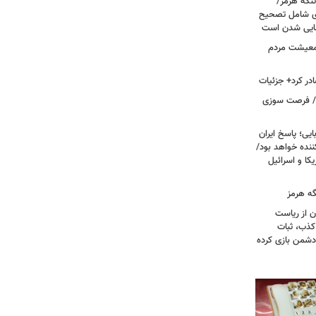
تنگه هرمز/
ی شامل تصحیح
نهایی شدن است
 معیشت مردم
در کرد+ جزئیات
ت/ فرصت سوزی
یی؛ پاسخ ایران
نده خواهد بود/
ا و اسرائیل
گه هرمز
ن از ریاست
کذب، ثبات
دشمن بازی کرده