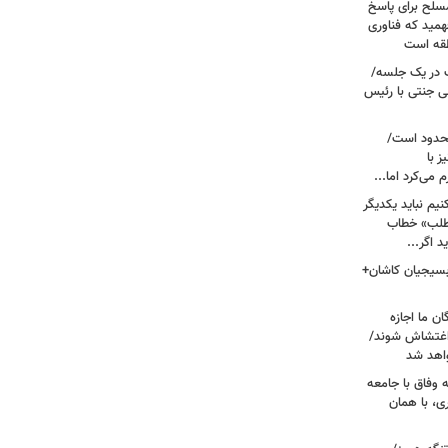
سلح برای پاسخ
همید که فناوری
نطقه است
 در یک جلسه/
ی جنتی با رئیس
حدود است/
 با
می‌کرد اما...
یم نباید یکدیگر
‌طلب» خطاب
 اگر...
 بسیجیان کاشان+
ن ما اجازه
 اغتشاش شوند/
اهد شد
 وفاق با جامعه
، با همان