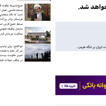
شیخ‌نشین‌ها چگونه فک
مسجدجامعی: عمان تن
است که نگاه متفاوتی 
عربستان برادر بزرگ‌
مسلط خلیج فارس ا
سازمان وظیفه عمومی 
معافیت سربازان فراری
ابوالفتح: برای ترامپ
ت ایران بر تنگه هرمز…
سر کار باشد یا عمامه/
تغییر حکومت نیست/ 
در توقف حملات نقش