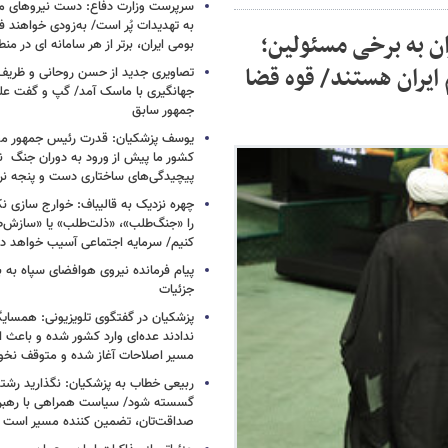
سرپرست وزارت دفاع: دست نیروهای م
به تهدیدات پُر است/ به‌زودی خواهند ف
ان به برخی مسئولین؛
بومی ایران، برتر از هر سامانه ای در م
 ایران هستند/ قوه قضا
تصاویری جدید از حسن روحانی و ظریف
جهانگیری با ماسک آمد/ گپ و گفت عل
جمهور سابق
یوسف پزشکیان: قدرت رئیس‌ جمهور م
کشور ما پیش از ورود به دوران جنگ نیز
پیچیدگی‌های ساختاری دست و پنجه نرم 
چهره نزدیک به قالیباف: خوارج سازی نکن
را «جنگ‌طلب»، «ذلت‌طلب» یا «سازش
کنیم/ سرمایه اجتماعی آسیب خواهد دید
پیام فرمانده نیروی هوافضای سپاه به
جزئیات
پزشکیان در گفتگوی تلویزیونی: همسایگا
ندادند عده‌ای وارد کشور شده و باعث
مسیر اصلاحات آغاز شده و متوقف نخو
ربیعی خطاب به پزشکیان: نگذارید رشته
گسسته شود/ سیاست همراهی با رهبری
صداقت‌تان، تضمین کننده مسیر است