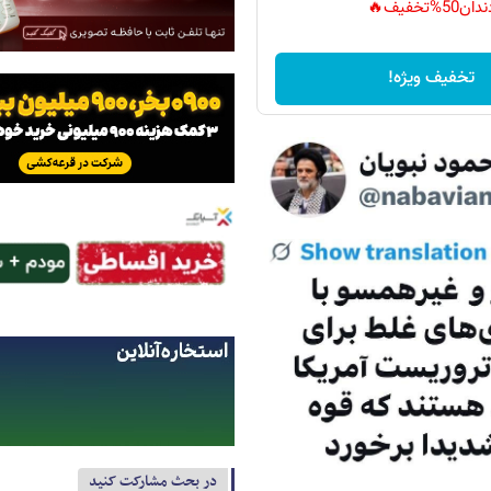
دان50%تخفیف🔥
تخفیف ویژه!
در بحث مشارکت کنید