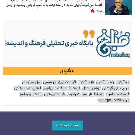
فاصله می‌گیرند/ایران نباید در مذاکرات با ترامپ قربانی روسیه و چین
شود
وبگردی
خبرآنلاین
راه نو آنلاین
بازی آنلاین
قیمت تلویزیون سونی
مبل مینیمال
جراح بینی گوشتی
پرشین هتل
قیمت آهن فولاد ایرانیان
اعتبارسنجی بانکی
قیمت طلا امروز
بلیط قطار
شرکت رادوکو
قیمت پروفیل
سایت یوتوتایمز
خرید اکانت chatgpt
نسخه دسکتاپ