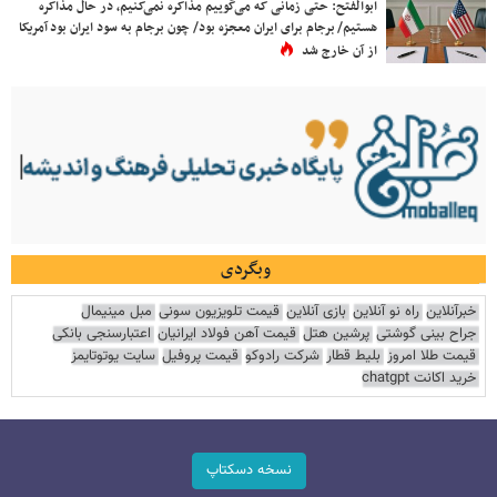
ابوالفتح: حتی زمانی که می‌گوییم مذاکره نمی‌کنیم، در حال مذاکره
هستیم/ برجام برای ایران معجزه بود/ چون برجام به سود ایران بود آمریکا
از آن خارج شد
وبگردی
خبرآنلاین
راه نو آنلاین
بازی آنلاین
قیمت تلویزیون سونی
مبل مینیمال
جراح بینی گوشتی
پرشین هتل
قیمت آهن فولاد ایرانیان
اعتبارسنجی بانکی
قیمت طلا امروز
بلیط قطار
شرکت رادوکو
قیمت پروفیل
سایت یوتوتایمز
خرید اکانت chatgpt
نسخه دسکتاپ