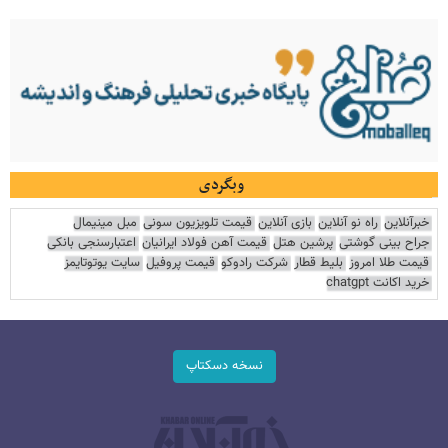
وبگردی
خبرآنلاین
راه نو آنلاین
بازی آنلاین
قیمت تلویزیون سونی
مبل مینیمال
جراح بینی گوشتی
پرشین هتل
قیمت آهن فولاد ایرانیان
اعتبارسنجی بانکی
قیمت طلا امروز
بلیط قطار
شرکت رادوکو
قیمت پروفیل
سایت یوتوتایمز
خرید اکانت chatgpt
نسخه دسکتاپ