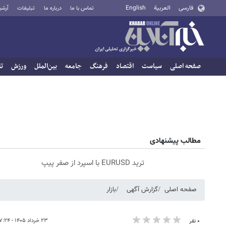
فارسی
العربية
English
تماس با ما
درباره ما
تبلیغات
آرشی
صفحه اصلی
سیاست
اقتصاد
فرهنگ
جامعه
بین‌الملل
ورزش
تا
مطالب پیشنهادی
ترید EURUSD با اسپرد از صفر پیپ
صفحه اصلی
گزارش آگهی
بازار
۲۳ خرداد ۱۴۰۵ - ۱۷:۲۴
۰ نفر