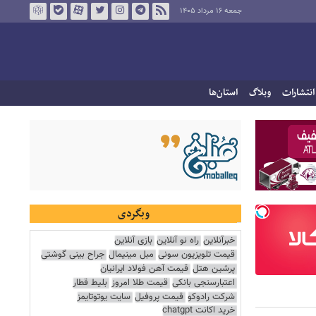
جمعه ۱۶ مرداد ۱۴۰۵
انتشارات
وبلاگ
استان‌ها
وبگردی
خبرآنلاین
راه نو آنلاین
بازی آنلاین
قیمت تلویزیون سونی
مبل مینیمال
جراح بینی گوشتی
پرشین هتل
قیمت آهن فولاد ایرانیان
اعتبارسنجی بانکی
قیمت طلا امروز
بلیط قطار
شرکت رادوکو
قیمت پروفیل
سایت یوتوتایمز
خرید اکانت chatgpt