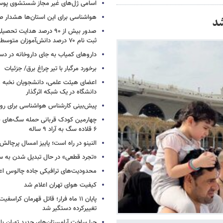
اسامی ژل‌های غیر مجاز شستشوی پو
هواشناسی برای این استان‌ها هشدار صا
صدور بیش از ۹۰ درصد هدایت 
ثبت نام ۷۰ درصد دانش‌آموزان متوسطه اول
داروهای کمیاب به جای داروخانه در دس
برخورد مرگبار با تیر چراغ برق/ جزئیات
اعضای هیئت علمی، دانشجویان نخبه و 
دانشگاه در یک شبکه‌ اثرگذار
پیش‌بینی کارشناس هواشناسی برای روزه
چهارمین کودک قربانی حمله سگ‌های 
۶ قلاده سگ به آراد ۹ ساله
النینو در راه است؛ پاییز امسال پرچال
«تجرد قطعی» در حال تبدیل شدن به 
محدودیت‌های ترافیکی جاده چالوس اع
کیفیت هوای تهران اعلام شد
پایان ۱۱ ماه فرار؛ قاتل قهرمان کراسفی
تغییرکرده دستگیر شد
چرا ساخت آرامستان‌های جدید تهران با