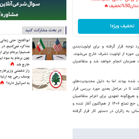
دان50%تخفیف🔥
تخفیف ویژه!
در بحث مشارکت کنید
ابوالفتح: حتی زمانی 
مذاکره نمی‌کنیم، در 
توجه قرار گرفته و برای اولویت‌بندی
هستیم/ برجام برای ای
ین حوزه از اولویت تشرف خارج می‌شوند.
چون برجام به سود ایرا
ت همزمان انجام خواهد شد و متقاضیان
خارج شد
راز دشمنی وزیرخارجه 
یوسف رجی چه ارتباط
ازمان حج و زیارت، افرادی که برای حج تمتع ۱۴۰۵ انتخاب شده بودند اما به دلیل محدودیت‌های
به اسرائیل دارد؟
کنند تا در مراحل بعدی مورد بررسی قرار
 هیچ‌گونه تعهدی برای اعزام متقاضیان
ایجاد نخواهد کرد. این اقدام در حالی صورت می‌گیرد که برنامه‌ریزی‌های اجرایی حج تمتع ۱۴۰۶ از هم‌اکنون آغاز شده و
انی به زائران در دستور کار قرار گرفته