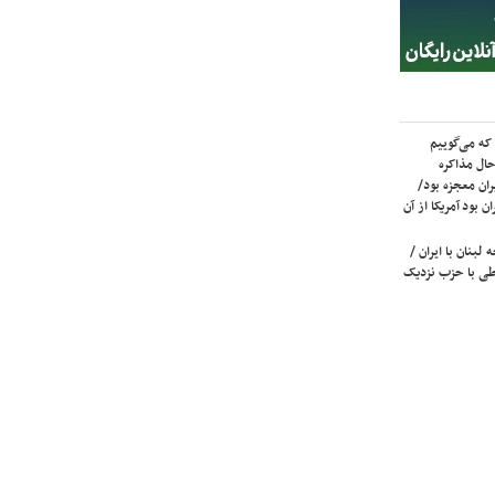
که می‌گوییم
حال مذاکره
ران معجزه بود/
ن بود آمریکا از آن
لبنان با ایران /
ی با حزب نزدیک